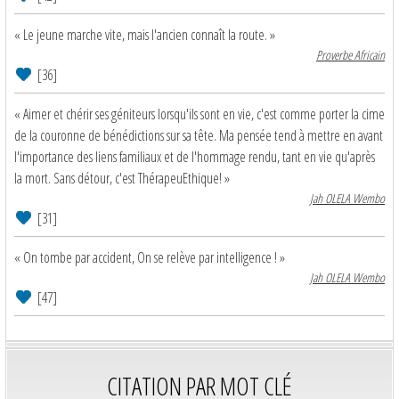
« Le jeune marche vite, mais l'ancien connaît la route. »
Proverbe Africain
[36]
« Aimer et chérir ses géniteurs lorsqu'ils sont en vie, c'est comme porter la cime
de la couronne de bénédictions sur sa tête. Ma pensée tend à mettre en avant
l'importance des liens familiaux et de l'hommage rendu, tant en vie qu'après
la mort. Sans détour, c'est ThérapeuEthique! »
Jah OLELA Wembo
[31]
« On tombe par accident, On se relève par intelligence ! »
Jah OLELA Wembo
[47]
CITATION PAR MOT CLÉ