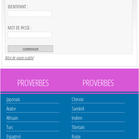
IDENTIFIANT :
MOT DE PASSE :
Mot de passe oublié
PROVERBES
PROVERBES
Japonais
Chinois
Arabe
Sanskrit
Africain
Indien
Turc
Tibetain
Espagnol
Russe