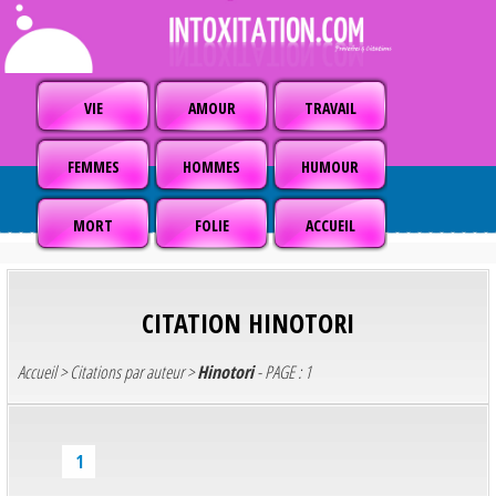
VIE
AMOUR
TRAVAIL
FEMMES
HOMMES
HUMOUR
MORT
FOLIE
ACCUEIL
CITATION
HINOTORI
Accueil
>
Citations par auteur
>
Hinotori
- PAGE : 1
1