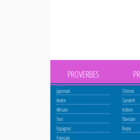
PROVERBES
PR
Japonais
Chinois
Arabe
Sanskrit
Africain
Indien
Turc
Tibetain
Espagnol
Russe
Français