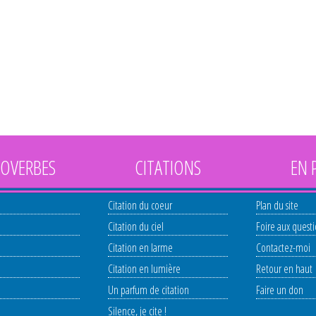
OVERBES
CITATIONS
EN 
Citation du coeur
Plan du site
Citation du ciel
Foire aux quest
Citation en larme
Contactez-moi
Citation en lumière
Retour en haut
Un parfum de citation
Faire un don
Silence, je cite !