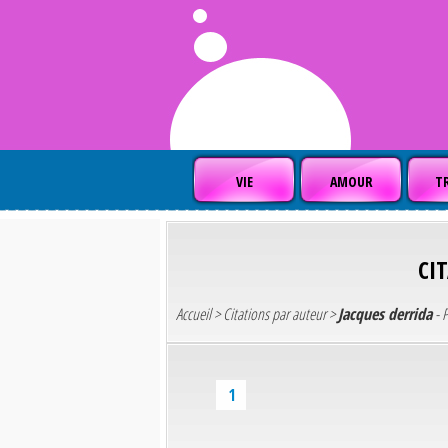
VIE
AMOUR
TR
CI
Accueil
>
Citations par auteur
>
Jacques derrida
- P
1