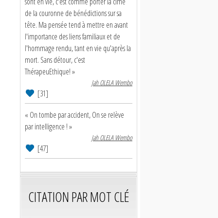
sont en vie, c'est comme porter la cime
de la couronne de bénédictions sur sa
tête. Ma pensée tend à mettre en avant
l'importance des liens familiaux et de
l'hommage rendu, tant en vie qu'après la
mort. Sans détour, c'est
ThérapeuEthique! »
Jah OLELA Wembo
[31]
« On tombe par accident, On se relève
par intelligence ! »
Jah OLELA Wembo
[47]
CITATION PAR MOT CLÉ