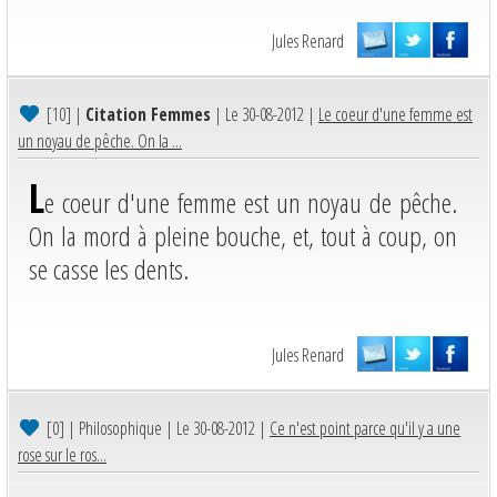
Jules Renard
[10]
|
Citation Femmes
| Le 30-08-2012 |
Le coeur d'une femme est
un noyau de pêche. On la ...
L
e coeur d'une femme est un noyau de pêche.
On la mord à pleine bouche, et, tout à coup, on
se casse les dents.
Jules Renard
[0]
| Philosophique | Le 30-08-2012 |
Ce n'est point parce qu'il y a une
rose sur le ros...