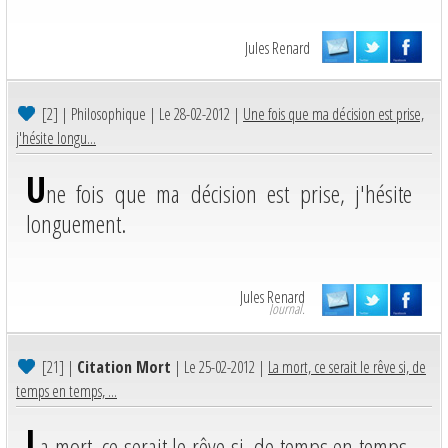
Jules Renard
[2]
| Philosophique | Le 28-02-2012 |
Une fois que ma décision est prise,
j'hésite longu...
U
ne fois que ma décision est prise, j'hésite
longuement.
Jules Renard
Journal.
[21]
|
Citation Mort
| Le 25-02-2012 |
La mort, ce serait le rêve si, de
temps en temps, ...
L
a mort, ce serait le rêve si, de temps en temps,