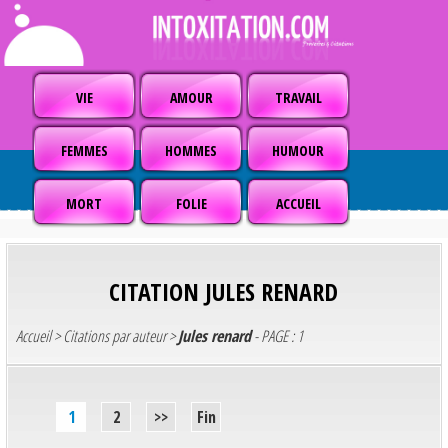
VIE
AMOUR
TRAVAIL
FEMMES
HOMMES
HUMOUR
MORT
FOLIE
ACCUEIL
CITATION
JULES RENARD
Accueil
>
Citations par auteur
>
Jules renard
- PAGE : 1
1
2
>>
Fin