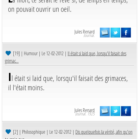
on pouvait ouvrir un oeil.
Jules Renard
Journal.
[19]
| Humour | Le 12-02-2012 |
Il était si laid que, lorsqu'il faisait des
grimac...
I
l était si laid que, lorsqu'il faisait des grimaces,
il l'était moins.
Jules Renard
Journal. 1925
[2]
| Philosophique | Le 12-02-2012 |
Dis quelquefois la vérité, afin qu'on