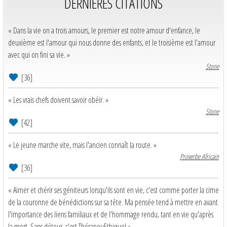
DERNIERES CITATIONS
« Dans la vie on a trois amours, le premier est notre amour d'enfance, le
deuxième est l'amour qui nous donne des enfants, et le troisième est l'amour
avec qui on fini sa vie. »
Stone
[36]
« Les vrais chefs doivent savoir obéir. »
Stone
[42]
« Le jeune marche vite, mais l'ancien connaît la route. »
Proverbe Africain
[36]
« Aimer et chérir ses géniteurs lorsqu'ils sont en vie, c'est comme porter la cime
de la couronne de bénédictions sur sa tête. Ma pensée tend à mettre en avant
l'importance des liens familiaux et de l'hommage rendu, tant en vie qu'après
la mort. Sans détour, c'est ThérapeuEthique! »