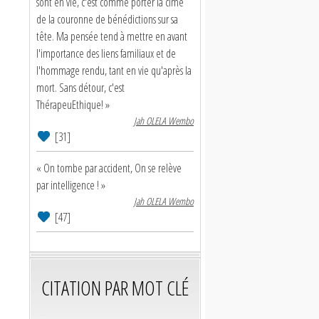
sont en vie, c'est comme porter la cime
de la couronne de bénédictions sur sa
tête. Ma pensée tend à mettre en avant
l'importance des liens familiaux et de
l'hommage rendu, tant en vie qu'après la
mort. Sans détour, c'est
ThérapeuEthique! »
Jah OLELA Wembo
[31]
« On tombe par accident, On se relève
par intelligence ! »
Jah OLELA Wembo
[47]
CITATION PAR MOT CLÉ