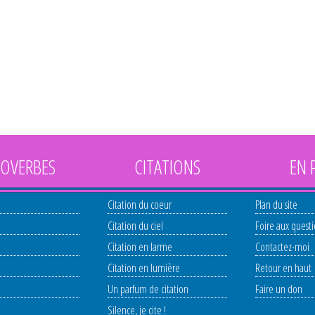
OVERBES
CITATIONS
EN 
Citation du coeur
Plan du site
Citation du ciel
Foire aux quest
Citation en larme
Contactez-moi
Citation en lumière
Retour en haut
Un parfum de citation
Faire un don
Silence, je cite !