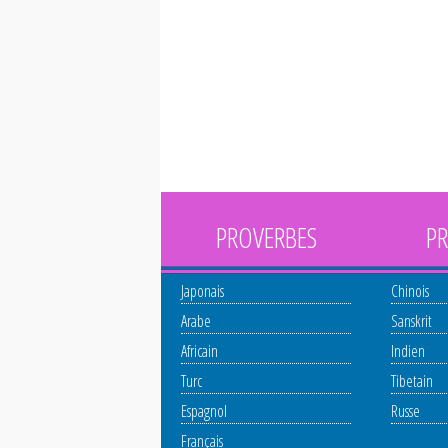
PROVERBES
PR
Japonais
Chinois
Arabe
Sanskrit
Africain
Indien
Turc
Tibetain
Espagnol
Russe
Français