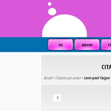
VIE
AMOUR
TR
CIT
Accueil
>
Citations par auteur
>
Leon-paul fargue
-
1