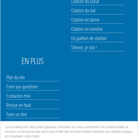
Citation du coeur
Citation du ciel
Citation en larme
Citation en lumière
Un parfum de citation
Silence, je cite !
EN PLUS
Plan du site
Foire aux questions
Contactez-moi
Retour en haut
Faire un don
Les cookies sont des petits gateaux chocolats qui nous permettent de personnaliser le
contenu et les annonces ainsi que d'offrir des fonctionnalités relatives aux médias sociaux
Mentions légales
|
Politique de protection des données à caractère personnel
|
et d'analyser notre trafic.