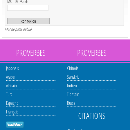
MOT DE PASSE :
Mot de passe oublié
PROVERBES
PROVERBES
Japonais
Chinois
Arabe
Sanskrit
Africain
Indien
Turc
Tibetain
Espagnol
Russe
Français
CITATIONS