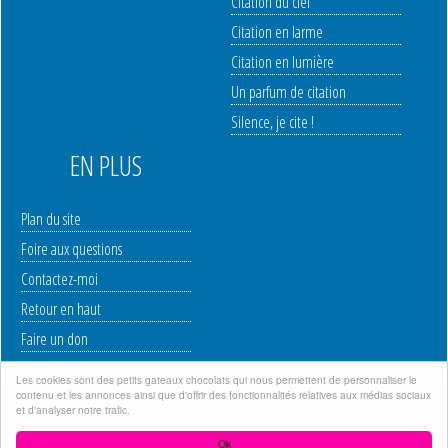
Citation du ciel
Citation en larme
Citation en lumière
Un parfum de citation
Silence, je cite !
EN PLUS
Plan du site
Foire aux questions
Contactez-moi
Retour en haut
Faire un don
Les cookies sont des petits gateaux chocolats qui nous permettent de personnaliser le
contenu et les annonces ainsi que d'offrir des fonctionnalités relatives aux médias sociaux
Mentions légales
|
Politique de protection des données à caractère personnel
|
et d'analyser notre trafic.
Copyright © 2006-2023 WWW.INTOXITATION.COM | Site créé par Stone
Ok