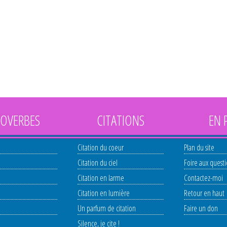
OVERBES
CITATIONS
EN 
Citation du coeur
Plan du site
Citation du ciel
Foire aux quest
Citation en larme
Contactez-moi
Citation en lumière
Retour en haut
Un parfum de citation
Faire un don
Silence, je cite !