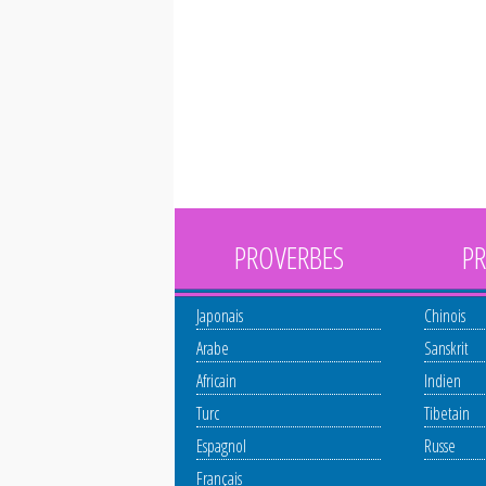
PROVERBES
PR
Japonais
Chinois
Arabe
Sanskrit
Africain
Indien
Turc
Tibetain
Espagnol
Russe
Français