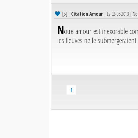
[5]
|
Citation Amour
| Le 02-06-2013 |
Not
N
otre amour est inexorable com
les fleuves ne le submergeraient
1