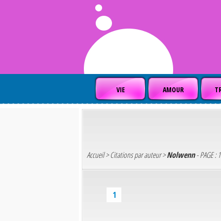
VIE
AMOUR
TR
Accueil
>
Citations par auteur
>
Nolwenn
- PAGE : 1
1