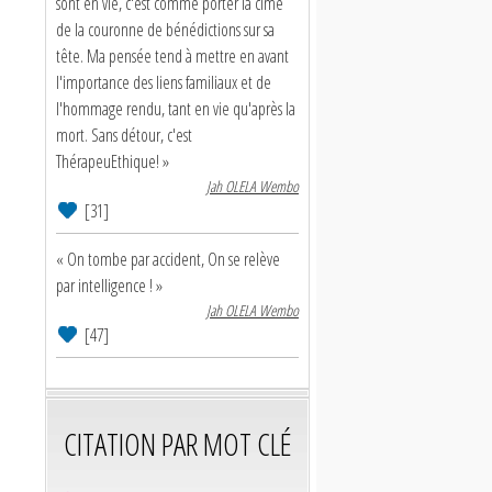
sont en vie, c'est comme porter la cime
de la couronne de bénédictions sur sa
tête. Ma pensée tend à mettre en avant
l'importance des liens familiaux et de
l'hommage rendu, tant en vie qu'après la
mort. Sans détour, c'est
ThérapeuEthique! »
Jah OLELA Wembo
[31]
« On tombe par accident, On se relève
par intelligence ! »
Jah OLELA Wembo
[47]
CITATION PAR MOT CLÉ