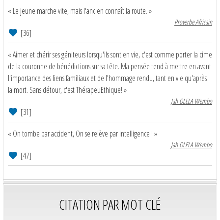
« Le jeune marche vite, mais l'ancien connaît la route. »
Proverbe Africain
[36]
« Aimer et chérir ses géniteurs lorsqu'ils sont en vie, c'est comme porter la cime
de la couronne de bénédictions sur sa tête. Ma pensée tend à mettre en avant
l'importance des liens familiaux et de l'hommage rendu, tant en vie qu'après
la mort. Sans détour, c'est ThérapeuEthique! »
Jah OLELA Wembo
[31]
« On tombe par accident, On se relève par intelligence ! »
Jah OLELA Wembo
[47]
CITATION PAR MOT CLÉ