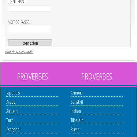
IDENTIFIANT :
MOT DE PASSE :
Mot de passe oublié
PROVERBES
PROVERBES
Japonais
Chinois
Arabe
Sanskrit
Africain
Indien
Turc
Tibetain
Espagnol
Russe