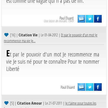
est comme une vague qui n'a pas de fin.
Paul Eluard
Une leçon de morale. 1949
[16]
|
Citation Vie
| Le 01-04-2012 |
Et par le pouvoir d'un mot Je
recommence ma vie Je...
E
t par le pouvoir d'un mot Je recommence ma
vie Je suis né pour te connaître Pour te nommer
Liberté
Paul Eluard
[5]
|
Citation Amour
| Le 21-07-2011 |
Je t'aime pour toutes les