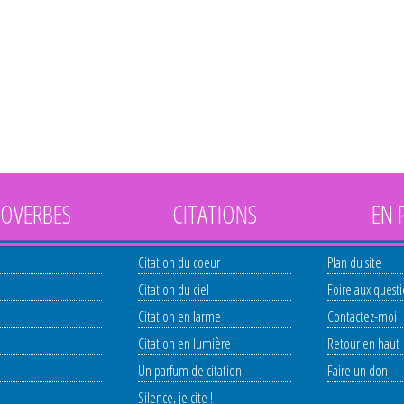
OVERBES
CITATIONS
EN 
Citation du coeur
Plan du site
Citation du ciel
Foire aux quest
Citation en larme
Contactez-moi
Citation en lumière
Retour en haut
Un parfum de citation
Faire un don
Silence, je cite !