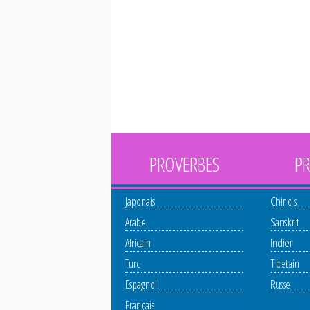
PROVERBES
PR
Japonais
Chinois
Arabe
Sanskrit
Africain
Indien
Turc
Tibetain
Espagnol
Russe
Français