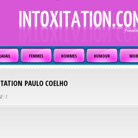
AVAIL
FEMMES
HOMMES
HUMOUR
MOR
ITATION
PAULO COELHO
E : 1