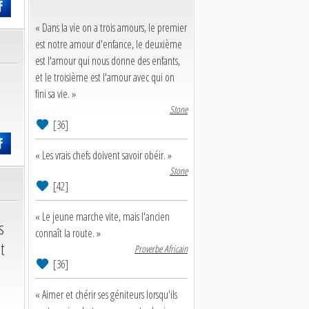
« Dans la vie on a trois amours, le premier
est notre amour d'enfance, le deuxième
est l'amour qui nous donne des enfants,
et le troisième est l'amour avec qui on
fini sa vie. »
Stone
[36]
« Les vrais chefs doivent savoir obéir. »
Stone
[42]
« Le jeune marche vite, mais l'ancien
s
connaît la route. »
t
Proverbe Africain
[36]
« Aimer et chérir ses géniteurs lorsqu'ils