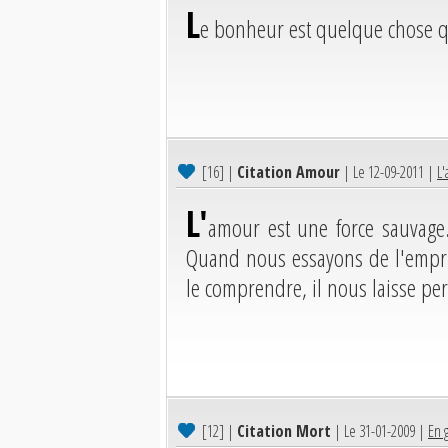
L
e bonheur est quelque chose qui
[16]
|
Citation Amour
| Le 12-09-2011 |
L'
L'
amour est une force sauvage.
Quand nous essayons de l'empri
le comprendre, il nous laisse per
[12]
|
Citation Mort
| Le 31-01-2009 |
En g