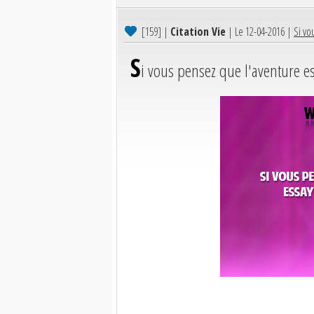
[159]
|
Citation Vie
| Le 12-04-2016 |
Si vo
S
i vous pensez que l'aventure es