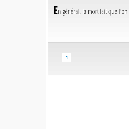
E
n général, la mort fait que l'on 
1