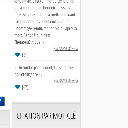
sont en vie, c'est comme porter la cime
de la couronne de bénédictions sur sa
tête. Ma pensée tend à mettre en avant
l'importance des liens familiaux et de
l'hommage rendu, tant en vie qu'après la
mort. Sans détour, c'est
ThérapeuEthique! »
Jah OLELA Wembo
[31]
« On tombe par accident, On se relève
par intelligence ! »
Jah OLELA Wembo
[47]
CITATION PAR MOT CLÉ