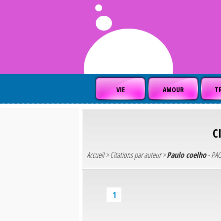
VIE
AMOUR
TR
C
Accueil
>
Citations par auteur
>
Paulo coelho
- PAG
1