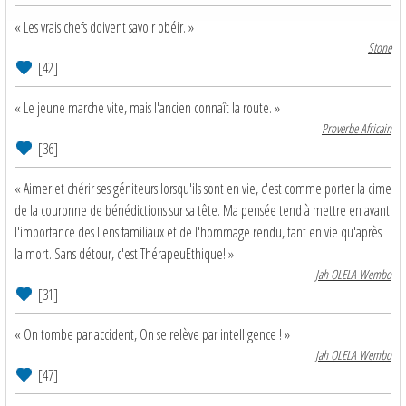
« Les vrais chefs doivent savoir obéir. »
Stone
[42]
« Le jeune marche vite, mais l'ancien connaît la route. »
Proverbe Africain
[36]
« Aimer et chérir ses géniteurs lorsqu'ils sont en vie, c'est comme porter la cime
de la couronne de bénédictions sur sa tête. Ma pensée tend à mettre en avant
l'importance des liens familiaux et de l'hommage rendu, tant en vie qu'après
la mort. Sans détour, c'est ThérapeuEthique! »
Jah OLELA Wembo
[31]
« On tombe par accident, On se relève par intelligence ! »
Jah OLELA Wembo
[47]