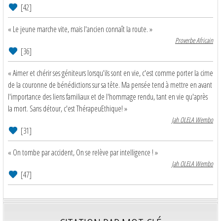
[42]
« Le jeune marche vite, mais l'ancien connaît la route. »
Proverbe Africain
[36]
« Aimer et chérir ses géniteurs lorsqu'ils sont en vie, c'est comme porter la cime
de la couronne de bénédictions sur sa tête. Ma pensée tend à mettre en avant
l'importance des liens familiaux et de l'hommage rendu, tant en vie qu'après
la mort. Sans détour, c'est ThérapeuEthique! »
Jah OLELA Wembo
[31]
« On tombe par accident, On se relève par intelligence ! »
Jah OLELA Wembo
[47]