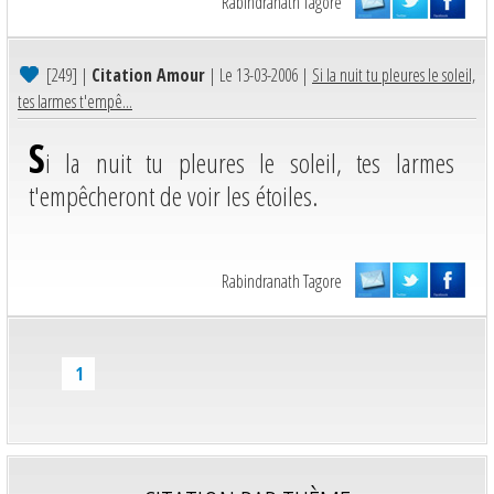
Rabindranath Tagore
[249]
|
Citation Amour
| Le 13-03-2006 |
Si la nuit tu pleures le soleil,
tes larmes t'empê...
S
i la nuit tu pleures le soleil, tes larmes
t'empêcheront de voir les étoiles.
Rabindranath Tagore
1