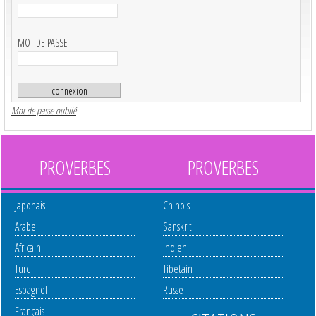
MOT DE PASSE :
Mot de passe oublié
PROVERBES
PROVERBES
Japonais
Chinois
Arabe
Sanskrit
Africain
Indien
Turc
Tibetain
Espagnol
Russe
Français