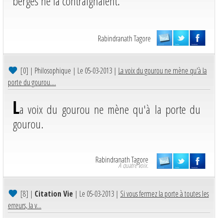
berges ne la contraignaient.
Rabindranath Tagore
[0]
| Philosophique | Le 05-03-2013 |
La voix du gourou ne mène qu'à la
porte du gourou....
L
a voix du gourou ne mène qu'à la porte du
gourou.
Rabindranath Tagore
A quatre voix.
[8]
|
Citation Vie
| Le 05-03-2013 |
Si vous fermez la porte à toutes les
erreurs, la v...