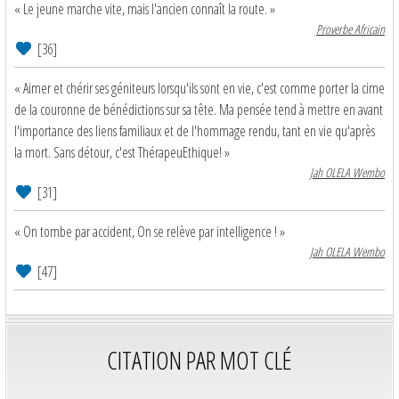
« Le jeune marche vite, mais l'ancien connaît la route. »
Proverbe Africain
[36]
« Aimer et chérir ses géniteurs lorsqu'ils sont en vie, c'est comme porter la cime
de la couronne de bénédictions sur sa tête. Ma pensée tend à mettre en avant
l'importance des liens familiaux et de l'hommage rendu, tant en vie qu'après
la mort. Sans détour, c'est ThérapeuEthique! »
Jah OLELA Wembo
[31]
« On tombe par accident, On se relève par intelligence ! »
Jah OLELA Wembo
[47]
CITATION PAR MOT CLÉ