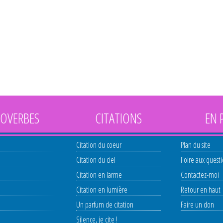
OVERBES
CITATIONS
EN 
Citation du coeur
Plan du site
Citation du ciel
Foire aux quest
Citation en larme
Contactez-moi
Citation en lumière
Retour en haut
Un parfum de citation
Faire un don
Silence, je cite !