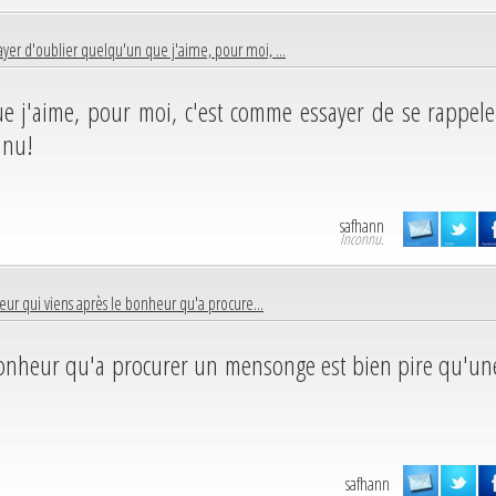
ayer d'oublier quelqu'un que j'aime, pour moi, ...
e j'aime, pour moi, c'est comme essayer de se rappele
nnu!
safhann
Inconnu.
eur qui viens après le bonheur qu'a procure...
bonheur qu'a procurer un mensonge est bien pire qu'un
safhann