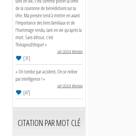
sont en vie, c'est comme porter la cime
de la couronne de bénédictions sur sa
tête. Ma pensée tend à mettre en avant
l'importance des liens familiaux et de
l'hommage rendu, tant en vie qu'après la
mort. Sans détour, c'est
ThérapeuEthique! »
Jah OLELA Wembo
[31]
« On tombe par accident, On se relève
par intelligence ! »
Jah OLELA Wembo
[47]
CITATION PAR MOT CLÉ