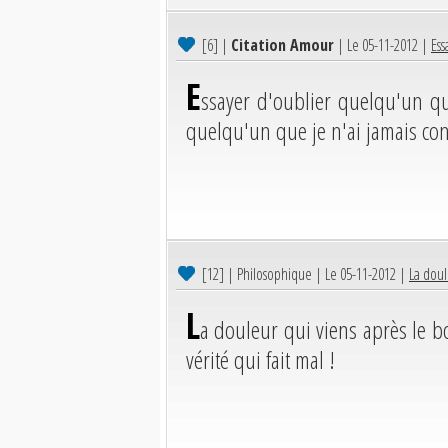
[6]
|
Citation Amour
| Le 05-11-2012 |
Ess
E
ssayer d'oublier quelqu'un qu
quelqu'un que je n'ai jamais co
[12]
| Philosophique | Le 05-11-2012 |
La doul
L
a douleur qui viens après le 
vérité qui fait mal !