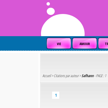
VIE
AMOUR
TR
Accueil
>
Citations par auteur
>
Safhann
- PAGE : 1
1