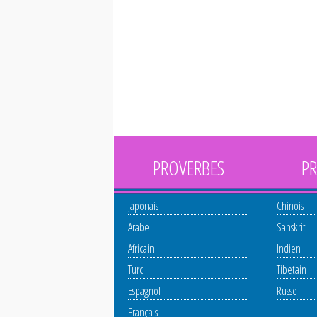
PROVERBES
PR
Japonais
Chinois
Arabe
Sanskrit
Africain
Indien
Turc
Tibetain
Espagnol
Russe
Français