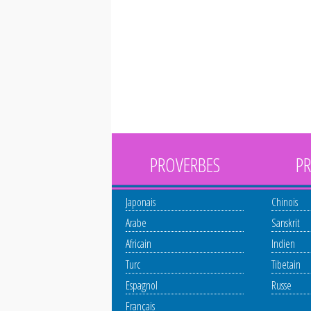
PROVERBES
PR
Japonais
Chinois
Arabe
Sanskrit
Africain
Indien
Turc
Tibetain
Espagnol
Russe
Français