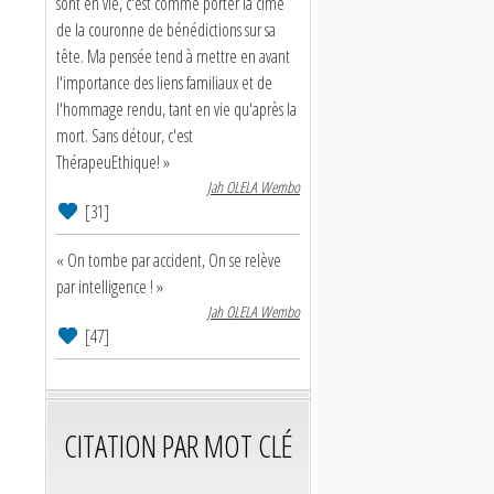
sont en vie, c'est comme porter la cime
de la couronne de bénédictions sur sa
tête. Ma pensée tend à mettre en avant
l'importance des liens familiaux et de
l'hommage rendu, tant en vie qu'après la
mort. Sans détour, c'est
ThérapeuEthique! »
Jah OLELA Wembo
[31]
« On tombe par accident, On se relève
par intelligence ! »
Jah OLELA Wembo
[47]
CITATION PAR MOT CLÉ