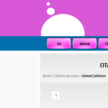
VIE
AMOUR
TR
CI
Accueil
>
Citations par auteur
>
Samuel johnson
- 
1