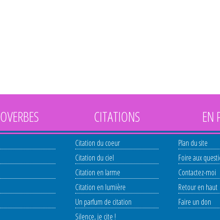
OVERBES
CITATIONS
EN 
Citation du coeur
Plan du site
Citation du ciel
Foire aux quest
Citation en larme
Contactez-moi
Citation en lumière
Retour en haut
Un parfum de citation
Faire un don
Silence, je cite !