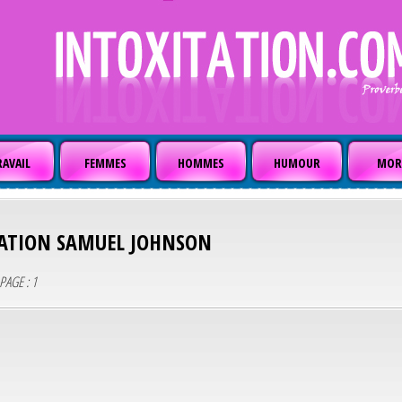
AVAIL
FEMMES
HOMMES
HUMOUR
MOR
TATION
SAMUEL JOHNSON
PAGE : 1