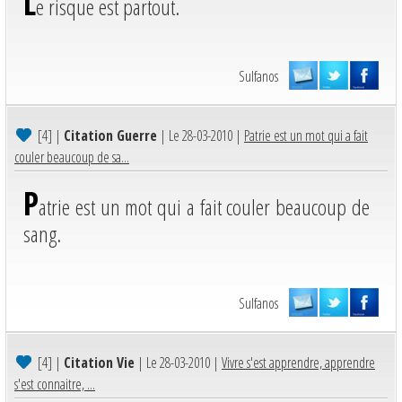
L
e risque est partout.
Sulfanos
[4]
|
Citation Guerre
| Le 28-03-2010 |
Patrie est un mot qui a fait
couler beaucoup de sa...
P
atrie est un mot qui a fait couler beaucoup de
sang.
Sulfanos
[4]
|
Citation Vie
| Le 28-03-2010 |
Vivre s'est apprendre, apprendre
s'est connaitre, ...