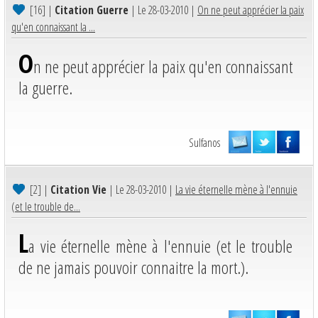
[16]
|
Citation Guerre
| Le 28-03-2010 |
On ne peut apprécier la paix
qu'en connaissant la ...
O
n ne peut apprécier la paix qu'en connaissant
la guerre.
Sulfanos
[2]
|
Citation Vie
| Le 28-03-2010 |
La vie éternelle mène à l'ennuie
(et le trouble de...
L
a vie éternelle mène à l'ennuie (et le trouble
de ne jamais pouvoir connaitre la mort.).