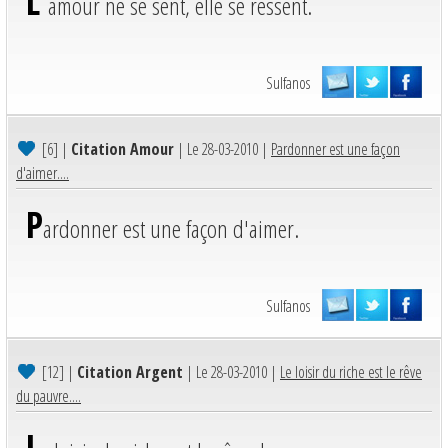
L'
amour ne se sent, elle se ressent.
Sulfanos
[6]
|
Citation Amour
| Le 28-03-2010 |
Pardonner est une façon
d'aimer....
P
ardonner est une façon d'aimer.
Sulfanos
[12]
|
Citation Argent
| Le 28-03-2010 |
Le loisir du riche est le rêve
du pauvre....
L