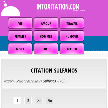
VIE
AMOUR
TRAVAIL
FEMMES
HOMMES
HUMOUR
MORT
FOLIE
ACCUEIL
CITATION
SULFANOS
Accueil
>
Citations par auteur
>
Sulfanos
- PAGE : 1
1
2
>>
Fin