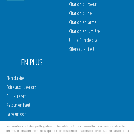
Citation du coeur
Citation du ciel
Citation en larme
Citation en lumière
Un parfum de citation
Silence, je cite !
EN PLUS
Plan du site
Foire aux questions
Contactez-moi
Retour en haut
Faire un don
Les cookies sont des petits gateaux chocolats qui nous permettent de personnaliser le
contenu et les annonces ainsi que d'offrir des fonctionnalités relatives aux médias sociaux