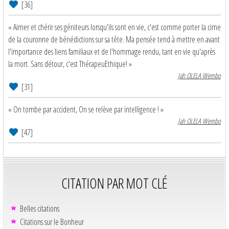
[36]
« Aimer et chérir ses géniteurs lorsqu'ils sont en vie, c'est comme porter la cime
de la couronne de bénédictions sur sa tête. Ma pensée tend à mettre en avant
l'importance des liens familiaux et de l'hommage rendu, tant en vie qu'après
la mort. Sans détour, c'est ThérapeuEthique! »
Jah OLELA Wembo
[31]
« On tombe par accident, On se relève par intelligence ! »
Jah OLELA Wembo
[47]
CITATION PAR MOT CLÉ
Belles citations
Citations sur le Bonheur