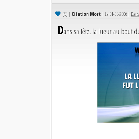
[5]
|
Citation Mort
| Le 01-05-2006 |
Dans 
D
ans sa tête, la lueur au bout d