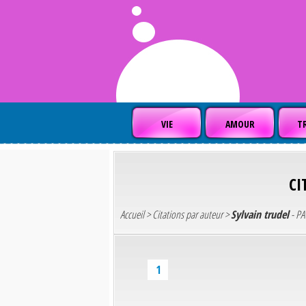
VIE
AMOUR
TR
CI
Accueil
>
Citations par auteur
>
Sylvain trudel
- PA
1