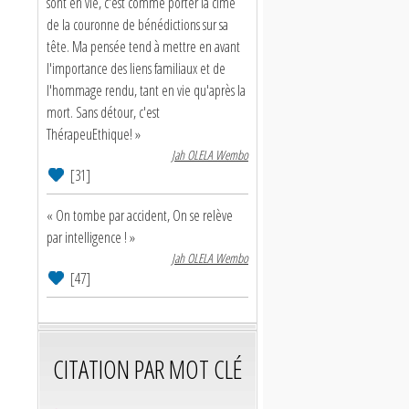
sont en vie, c'est comme porter la cime
de la couronne de bénédictions sur sa
tête. Ma pensée tend à mettre en avant
l'importance des liens familiaux et de
l'hommage rendu, tant en vie qu'après la
mort. Sans détour, c'est
ThérapeuEthique! »
Jah OLELA Wembo
[31]
« On tombe par accident, On se relève
par intelligence ! »
Jah OLELA Wembo
[47]
CITATION PAR MOT CLÉ