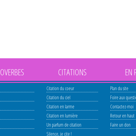
OVERBES
CITATIONS
EN 
Citation du coeur
Plan du site
Citation du ciel
Foire aux quest
Citation en larme
Contactez-moi
Citation en lumière
Retour en haut
Un parfum de citation
Faire un don
Silence, je cite !