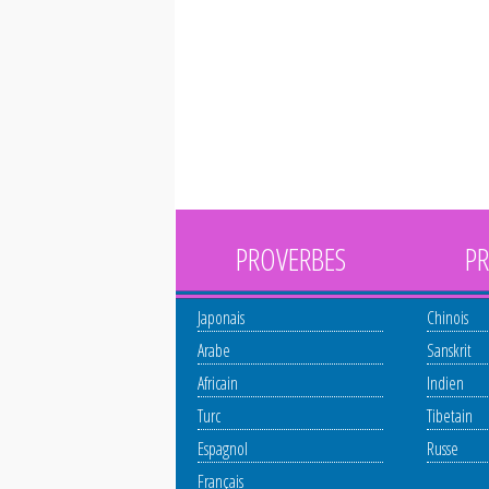
PROVERBES
PR
Japonais
Chinois
Arabe
Sanskrit
Africain
Indien
Turc
Tibetain
Espagnol
Russe
Français