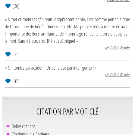
[36]
« Aimer et chérir ses géniteurs lorsqu'ils sont en vie, c'est comme porter la cime
de la couronne de bénédictions sur sa tête. Ma pensée tend à mettre en avant
l'importance des liens familiaux et de l'hommage rendu, tant en vie qu'après
la mort. Sans détour, c'est ThérapeuEthique! »
Jah OLELA Wembo
[31]
« On tombe par accident, On se relève par intelligence ! »
Jah OLELA Wembo
[47]
CITATION PAR MOT CLÉ
Belles citations
Citations sur le Bonheur