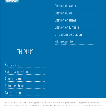
Citation du coeur
Citation du ciel
Citation en larme
Citation en lumière
Un parfum de citation
Silence, je cite !
EN PLUS
Plan du site
Foire aux questions
Contactez-moi
Retour en haut
Faire un don
Les cookies sont des petits gateaux chocolats qui nous permettent de personnaliser le
contenu et les annonces ainsi que d'offrir des fonctionnalités relatives aux médias sociaux