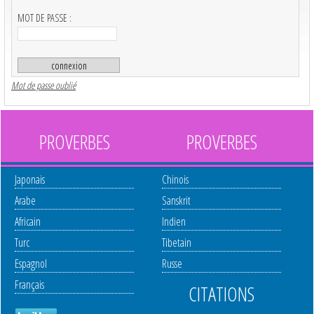
MOT DE PASSE :
Mot de passe oublié
PROVERBES
PROVERBES
Japonais
Chinois
Arabe
Sanskrit
Africain
Indien
Turc
Tibetain
Espagnol
Russe
Français
CITATIONS