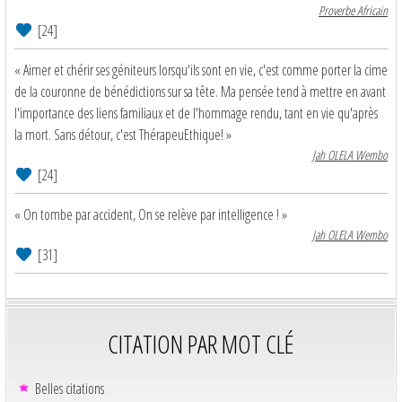
Proverbe Africain
[24]
« Aimer et chérir ses géniteurs lorsqu'ils sont en vie, c'est comme porter la cime
de la couronne de bénédictions sur sa tête. Ma pensée tend à mettre en avant
l'importance des liens familiaux et de l'hommage rendu, tant en vie qu'après
la mort. Sans détour, c'est ThérapeuEthique! »
Jah OLELA Wembo
[24]
« On tombe par accident, On se relève par intelligence ! »
Jah OLELA Wembo
[31]
CITATION PAR MOT CLÉ
Belles citations