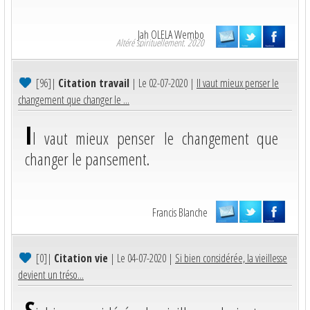
Jah OLELA Wembo
Altéré spirituellement. 2020
[96]
|
Citation travail
| Le 02-07-2020 |
Il vaut mieux penser le
changement que changer le ...
I
l vaut mieux penser le changement que
changer le pansement.
Francis Blanche
[0]
|
Citation vie
| Le 04-07-2020 |
Si bien considérée, la vieillesse
devient un tréso...