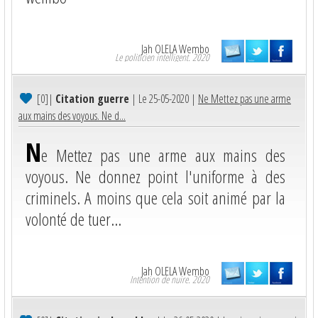
Jah OLELA Wembo
Le politicien intelligent. 2020
[0]
|
Citation guerre
| Le 25-05-2020 |
Ne Mettez pas une arme
aux mains des voyous. Ne d...
N
e Mettez pas une arme aux mains des
voyous. Ne donnez point l'uniforme à des
criminels. A moins que cela soit animé par la
volonté de tuer...
Jah OLELA Wembo
Intention de nuire. 2020