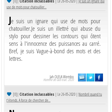
[0]
|
Citation inclassables
| Le 26-05-2020 |
Je suis un ignare qui
use de mots pour chatouiller...
J
e suis un ignare qui use de mots pour
chatouiller.Je suis un illettré qui abuse du
stylo pour dessiner les contours qui ôtent
sens à l'innocence des puissances au carré.
Bref, je suis Vague-à-bond des mots et des
lettres.
Jah OLELA Wembo
Homme de laid-trait. 2020
[0]
|
Citation inclassables
| Le 26-05-2020 |
Nombril quand tu
t'étends. A force de chercher de...