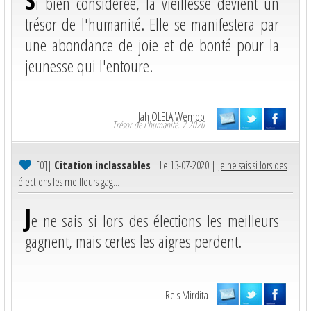
S
i bien considérée, la vieillesse devient un
trésor de l'humanité. Elle se manifestera par
une abondance de joie et de bonté pour la
jeunesse qui l'entoure.
Jah OLELA Wembo
Trésor de l'humanité. 7.2020
[0]
|
Citation inclassables
| Le 13-07-2020 |
Je ne sais si lors des
élections les meilleurs gag...
J
e ne sais si lors des élections les meilleurs
gagnent, mais certes les aigres perdent.
Reis Mirdita