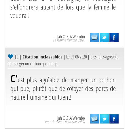
s'effondrera autant de fois que la femme le
voudra !
Jah OLELA Wembo
La femme flamme. 2020
[0]
|
Citation inclassables
| Le 09-06-2020 |
C'est plus agréable
de manger un cochon qui pue, p...
C'
est plus agréable de manger un cochon
qui pue, plutôt que de côtoyer des porcs de
nature humaine qui tuent!
Jah OLELA Wembo
Porc de nature humaine. 2020