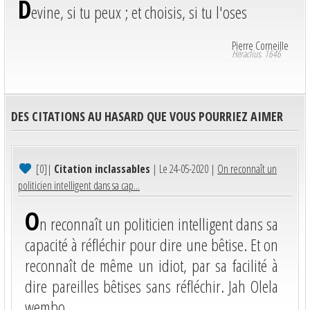
D
evine, si tu peux ; et choisis, si tu l'oses
Pierre Corneille
Héraclius. 1646
DES CITATIONS AU HASARD QUE VOUS POURRIEZ AIMER
[0]
|
Citation inclassables
| Le 24-05-2020 |
On reconnaît un
politicien intelligent dans sa cap...
O
n reconnaît un politicien intelligent dans sa
capacité à réfléchir pour dire une bêtise. Et on
reconnaît de même un idiot, par sa facilité à
dire pareilles bêtises sans réfléchir. Jah Olela
wembo