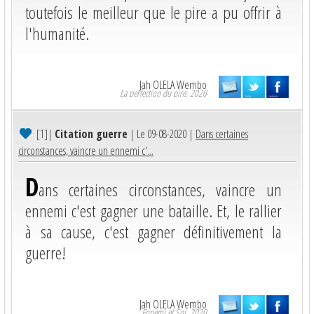
toutefois le meilleur que le pire a pu offrir à
l'humanité.
Jah OLELA Wembo
La perfection du pire. 2020
[1]
|
Citation guerre
| Le 09-08-2020 |
Dans certaines
circonstances, vaincre un ennemi c'...
D
ans certaines circonstances, vaincre un
ennemi c'est gagner une bataille. Et, le rallier
à sa cause, c'est gagner définitivement la
guerre!
Jah OLELA Wembo
Ennemi et Soi. 2020