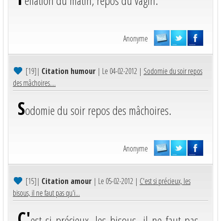
ellation du matin, repos du vagin.
Anonyme
[19]
|
Citation humour
| Le 04-02-2012 |
Sodomie du soir repos
des mâchoires....
S
odomie du soir repos des mâchoires.
Anonyme
[15]
|
Citation amour
| Le 05-02-2012 |
C'est si précieux, les
bisous, il ne faut pas qu'i...
C'
est si précieux, les bisous, il ne faut pas