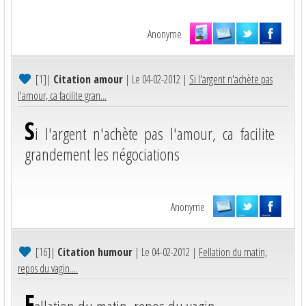
Anonyme
[1]
|
Citation amour
| Le 04-02-2012 |
Si l'argent n'achète pas
l'amour, ca facilite gran...
S
i l'argent n'achète pas l'amour, ca facilite
grandement les négociations
Anonyme
[16]
|
Citation humour
| Le 04-02-2012 |
Fellation du matin,
repos du vagin....
F