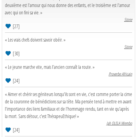
deuxième est l'amour qui nous donne des enfants, et le troisième est l'amour
avec qui on fini sa vie. »
Stone
[27]
« Les vrais chefs doivent savoir obéir. »
Stone
[30]
« Le jeune marche vite, mais l'ancien connaît la route. »
Proverbe Africain
[24]
« Aimer et chérir ses géniteurs lorsqu'ils sont en vie, c'est comme porter la cime
de la couronne de bénédictions sur sa tête. Ma pensée tend à mettre en avant
l'importance des liens familiaux et de l'hommage rendu, tant en vie qu'après
la mort. Sans détour, c'est ThérapeuEthique! »
Jah OLELA Wembo
[24]