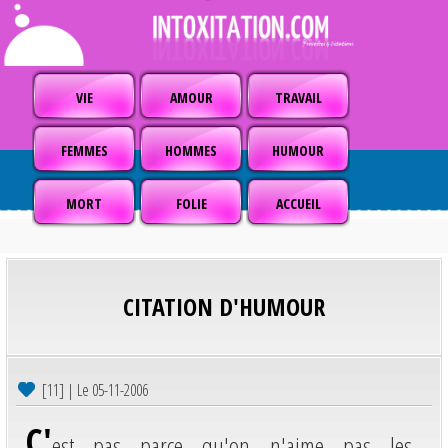
VIE
AMOUR
TRAVAIL
FEMMES
HOMMES
HUMOUR
MORT
FOLIE
ACCUEIL
CITATION D'HUMOUR
[11] | Le 05-11-2006
C'
est pas parce qu'on n'aime pas les