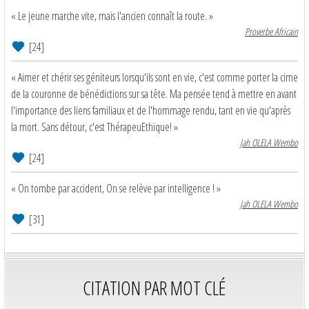
« Le jeune marche vite, mais l'ancien connaît la route. »
Proverbe Africain
[24]
« Aimer et chérir ses géniteurs lorsqu'ils sont en vie, c'est comme porter la cime
de la couronne de bénédictions sur sa tête. Ma pensée tend à mettre en avant
l'importance des liens familiaux et de l'hommage rendu, tant en vie qu'après
la mort. Sans détour, c'est ThérapeuEthique! »
Jah OLELA Wembo
[24]
« On tombe par accident, On se relève par intelligence ! »
Jah OLELA Wembo
[31]
CITATION PAR MOT CLÉ