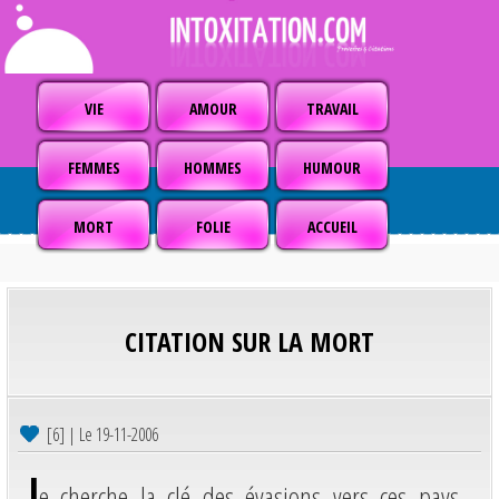
VIE
AMOUR
TRAVAIL
FEMMES
HOMMES
HUMOUR
MORT
FOLIE
ACCUEIL
CITATION SUR LA MORT
[6] | Le 19-11-2006
J
e cherche la clé des évasions vers ces pays