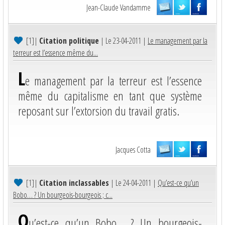
Jean-Claude Vandamme
[1]
|
Citation politique
| Le 23-04-2011 |
Le management par la
terreur est l’essence même du...
L
e management par la terreur est l’essence
même du capitalisme en tant que système
reposant sur l’extorsion du travail gratis.
Jacques Cotta
[1]
|
Citation inclassables
| Le 24-04-2011 |
Qu’est-ce qu’un
Bobo… ? Un bourgeois-bourgeois ; c...
Q
u’est-ce qu’un Bobo… ? Un bourgeois-