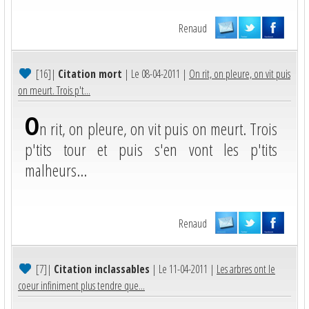
Renaud
[16]
|
Citation mort
| Le 08-04-2011 |
On rit, on pleure, on vit puis
on meurt. Trois p't...
O
n rit, on pleure, on vit puis on meurt. Trois
p'tits tour et puis s'en vont les p'tits
malheurs...
Renaud
[7]
|
Citation inclassables
| Le 11-04-2011 |
Les arbres ont le
coeur infiniment plus tendre que...