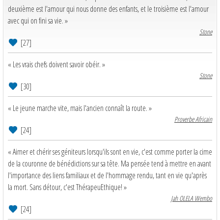
deuxième est l'amour qui nous donne des enfants, et le troisième est l'amour
avec qui on fini sa vie. »
Stone
[27]
« Les vrais chefs doivent savoir obéir. »
Stone
[30]
« Le jeune marche vite, mais l'ancien connaît la route. »
Proverbe Africain
[24]
« Aimer et chérir ses géniteurs lorsqu'ils sont en vie, c'est comme porter la cime
de la couronne de bénédictions sur sa tête. Ma pensée tend à mettre en avant
l'importance des liens familiaux et de l'hommage rendu, tant en vie qu'après
la mort. Sans détour, c'est ThérapeuEthique! »
Jah OLELA Wembo
[24]