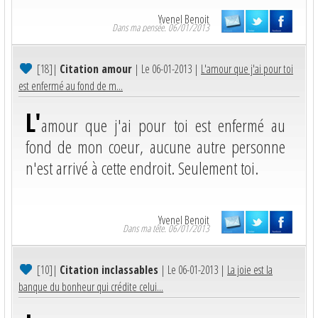
Yvenel Benoit
Dans ma pensée. 06/01/2013
[18]
|
Citation amour
| Le 06-01-2013 |
L'amour que j'ai pour toi
est enfermé au fond de m...
L'
amour que j'ai pour toi est enfermé au
fond de mon coeur, aucune autre personne
n'est arrivé à cette endroit. Seulement toi.
Yvenel Benoit
Dans ma tête. 06/01/2013
[10]
|
Citation inclassables
| Le 06-01-2013 |
La joie est la
banque du bonheur qui crédite celui...