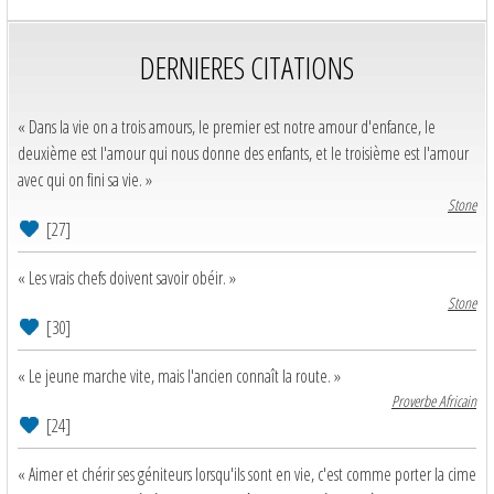
DERNIERES CITATIONS
« Dans la vie on a trois amours, le premier est notre amour d'enfance, le
deuxième est l'amour qui nous donne des enfants, et le troisième est l'amour
avec qui on fini sa vie. »
Stone
[27]
« Les vrais chefs doivent savoir obéir. »
Stone
[30]
« Le jeune marche vite, mais l'ancien connaît la route. »
Proverbe Africain
[24]
« Aimer et chérir ses géniteurs lorsqu'ils sont en vie, c'est comme porter la cime