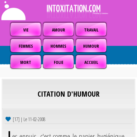
VIE
AMOUR
TRAVAIL
FEMMES
HOMMES
HUMOUR
MORT
FOLIE
ACCUEIL
CITATION D'HUMOUR
[17] | Le 11-02-2008
L
es ennuis, c'est comme le papier hygiénique,