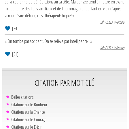
de la couronne de bénédictions sur sa tête. Ma pensée tend à mettre en avant
l'importance des liens familiaux et de l'hommage rendu, tant en vie qu'après
la mort. Sans détour, c'est ThérapeuEthique! »
Jah OLELA Wembo
[24]
« On tombe par accident, On se relève par intelligence ! »
Jah OLELA Wembo
[31]
CITATION PAR MOT CLÉ
Belles citations
Citations sur le Bonheur
Citations sur la Chance
Citations sur le Courage
Citations sur le Désir