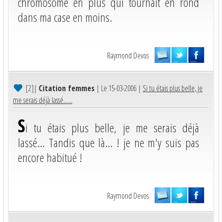
chromosome en plus qui tournait en rond
dans ma case en moins.
Raymond Devos
[2]
|
Citation femmes
| Le 15-03-2006 |
Si tu étais plus belle, je
me serais déjà lassé......
S
i tu étais plus belle, je me serais déjà
lassé... Tandis que là... ! je ne m'y suis pas
encore habitué !
Raymond Devos