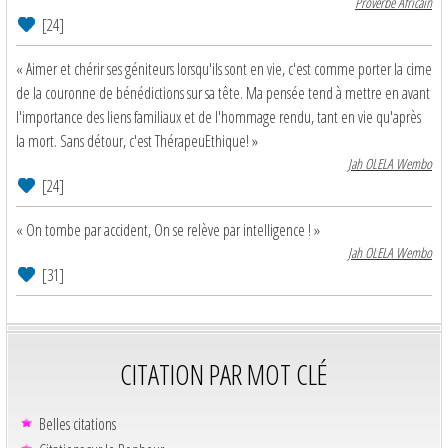
Proverbe Africain
[24]
« Aimer et chérir ses géniteurs lorsqu'ils sont en vie, c'est comme porter la cime
de la couronne de bénédictions sur sa tête. Ma pensée tend à mettre en avant
l'importance des liens familiaux et de l'hommage rendu, tant en vie qu'après
la mort. Sans détour, c'est ThérapeuEthique! »
Jah OLELA Wembo
[24]
« On tombe par accident, On se relève par intelligence ! »
Jah OLELA Wembo
[31]
CITATION PAR MOT CLÉ
Belles citations