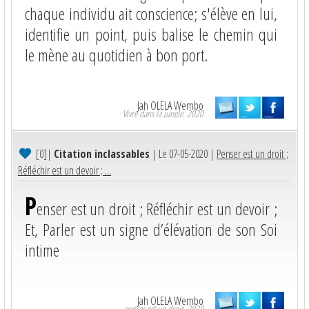
chaque individu ait conscience; s'élève en lui,
identifie un point, puis balise le chemin qui
le mène au quotidien à bon port.
Jah OLELA Wembo
Vivre dans la jungle. 2020
[0]
|
Citation inclassables
| Le 07-05-2020 |
Penser est un droit ;
Réfléchir est un devoir ; ...
P
enser est un droit ; Réfléchir est un devoir ;
Et, Parler est un signe d’élévation de son Soi
intime
Jah OLELA Wembo
penser est un droit. 2020