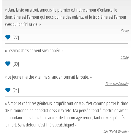
« Dans la vie on a trois amours, le premier est notre amour d'enfance, le
deuxième est l'amour qui nous donne des enfants, et le troisième est l'amour
avec qui on fini sa vie. »
Stone
[27]
« Les vrais chefs doivent savoir obéir. »
Stone
[30]
« Le jeune marche vite, mais l'ancien connaît la route. »
Proverbe Africain
[24]
« Aimer et chérir ses géniteurs lorsqu'ils sont en vie, c'est comme porter la cime
de la couronne de bénédictions sur sa tête. Ma pensée tend à mettre en avant
l'importance des liens familiaux et de l'hommage rendu, tant en vie qu'après
la mort. Sans détour, c'est ThérapeuEthique! »
Jah OLELA Wembo