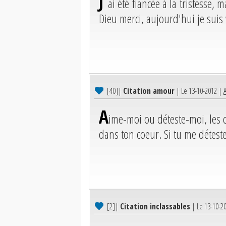
J'
ai été fiancée à la tristesse,
Dieu merci, aujourd'hui je suis
[40]
|
Citation amour
| Le 13-10-2012 |
A
ime-moi ou déteste-moi, les d
dans ton coeur. Si tu me détestes
[2]
|
Citation inclassables
| Le 13-10-2