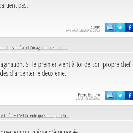
partient pas.
Stone
Une idée passagère. 2012
ond pas le rêve et l'imagination. Si le pre...
magination. Si le premier vient à toi de son propre chef,
ides d'arpenter le deuxième.
Pierre Bottero
Les âmes croisées.
ux tu être? C'est la seule question qui méri...
e question qui mérite d'être posée.