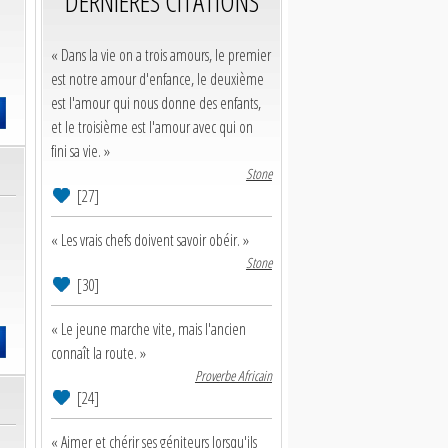
DERNIERES CITATIONS
« Dans la vie on a trois amours, le premier
est notre amour d'enfance, le deuxième
est l'amour qui nous donne des enfants,
et le troisième est l'amour avec qui on
fini sa vie. »
Stone
[27]
« Les vrais chefs doivent savoir obéir. »
Stone
[30]
« Le jeune marche vite, mais l'ancien
connaît la route. »
Proverbe Africain
[24]
« Aimer et chérir ses géniteurs lorsqu'ils