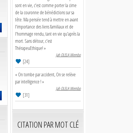
sont en vie, c'est comme porter la cime
de la couronne de bénédictions sur sa
tête. Ma pensée tend à mettre en avant
l'importance des liens familiaux et de
l'hommage rendu, tant en vie qu'après la
mort. Sans détour, c'est
ThérapeuEthique! »
Jah OLELA Wembo
[24]
« On tombe par accident, On se relève
par intelligence ! »
Jah OLELA Wembo
[31]
CITATION PAR MOT CLÉ