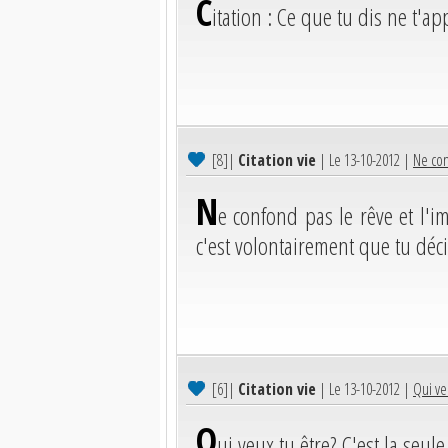
C
itation : Ce que tu dis ne t'ap
[8]
|
Citation vie
| Le 13-10-2012 |
Ne conf
N
e confond pas le rêve et l'i
c'est volontairement que tu déc
[6]
|
Citation vie
| Le 13-10-2012 |
Qui ve
Q
ui veux tu être? C'est la seul