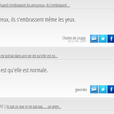
Quand s'embrassent les amoureux, ils s'embrassent ...
eux, ils s'embrassent même les yeux.
Charles de Leusse
De La Vie. 2004
est spécial dans une vie est qu'elle est no...
 est qu'elle est normale.
gwendie
012 |
Je suis ce que je ne suis pas... ...un ange...