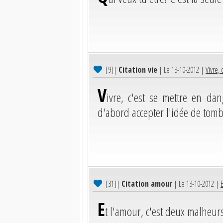
[9]
|
Citation vie
| Le 13-10-2012 |
Vivre,
V
ivre, c'est se mettre en d
d'abord accepter l'idée de tomb
[31]
|
Citation amour
| Le 13-10-2012 |
E
t l'amour, c'est deux malheu