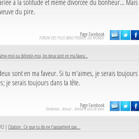
 mariée à la solitude et même divorcée du bonheur... Mais
 veuve du pire.
Page Facebook
FORUM DES PLUS BEAU POEMES DU MONDE.
Aime-moi ou déteste-moi, les deux sont en ma faveu...
eux sont en ma faveur. Si tu m'aimes, je serais toujours
; je serais toujours dans ta tête.
Page Facebook
Tendresse , Amour , Amitié & Joie de vivre.
012 |
Citation : Ce que tu dis ne t'appartient pas....