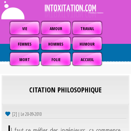
VIE
AMOUR
TRAVAIL
FEMMES
HOMMES
HUMOUR
MORT
FOLIE
ACCUEIL
CITATION PHILOSOPHIQUE
[2] | Le 20-09-2010
I
l faut se méfier des ingénieurs, ça commence