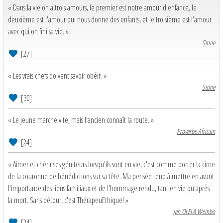
« Dans la vie on a trois amours, le premier est notre amour d'enfance, le
deuxième est l'amour qui nous donne des enfants, et le troisième est l'amour
avec qui on fini sa vie. »
Stone
[27]
« Les vrais chefs doivent savoir obéir. »
Stone
[30]
« Le jeune marche vite, mais l'ancien connaît la route. »
Proverbe Africain
[24]
« Aimer et chérir ses géniteurs lorsqu'ils sont en vie, c'est comme porter la cime
de la couronne de bénédictions sur sa tête. Ma pensée tend à mettre en avant
l'importance des liens familiaux et de l'hommage rendu, tant en vie qu'après
la mort. Sans détour, c'est ThérapeuEthique! »
Jah OLELA Wembo
[24]