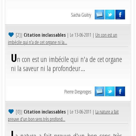
Sacha Guitry
[2]
|
Citation inclassables
| Le 13-06-2011 |
Un con est un
imbécile qui n'a de cet organe ni la...
U
n con est un imbécile qui n'a de cet organe
ni la saveur ni la profondeur...
Pierre Desproges
[0]
|
Citation inclassables
| Le 13-06-2011 |
La nature a fait
preuve d'un bon sens très profond...
L
a nature a fait preuve d'un bon sens très