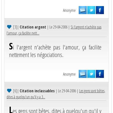
Anonyme
[3]
|
Citation argent
| Le 29-04-2006 |
Si l'argent n'achète pas
l'amour, ça facilite nett...
S
i l'argent n'achète pas l'amour, ça facilite
nettement les négociations.
Anonyme
[6]
|
Citation inclassables
| Le 29-04-2006 |
Les gens sont bêtes,
dites à quelqu'un qu'il y a 3...
L
es gens sont bêtes, dites à quelqu'un qu'il y