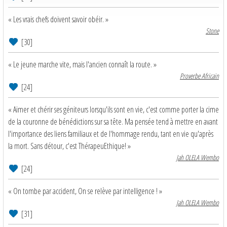
« Les vrais chefs doivent savoir obéir. »
Stone
[30]
« Le jeune marche vite, mais l'ancien connaît la route. »
Proverbe Africain
[24]
« Aimer et chérir ses géniteurs lorsqu'ils sont en vie, c'est comme porter la cime
de la couronne de bénédictions sur sa tête. Ma pensée tend à mettre en avant
l'importance des liens familiaux et de l'hommage rendu, tant en vie qu'après
la mort. Sans détour, c'est ThérapeuEthique! »
Jah OLELA Wembo
[24]
« On tombe par accident, On se relève par intelligence ! »
Jah OLELA Wembo
[31]