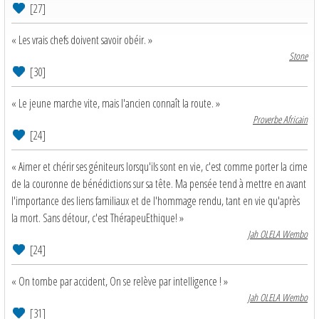
[27]
« Les vrais chefs doivent savoir obéir. »
Stone
[30]
« Le jeune marche vite, mais l'ancien connaît la route. »
Proverbe Africain
[24]
« Aimer et chérir ses géniteurs lorsqu'ils sont en vie, c'est comme porter la cime
de la couronne de bénédictions sur sa tête. Ma pensée tend à mettre en avant
l'importance des liens familiaux et de l'hommage rendu, tant en vie qu'après
la mort. Sans détour, c'est ThérapeuEthique! »
Jah OLELA Wembo
[24]
« On tombe par accident, On se relève par intelligence ! »
Jah OLELA Wembo
[31]