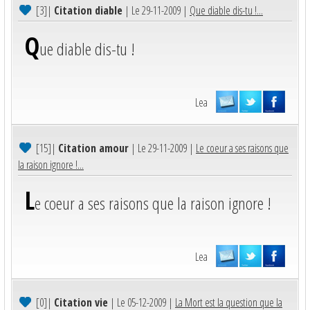
[3]
|
Citation diable
| Le 29-11-2009 |
Que diable dis-tu !...
Q
ue diable dis-tu !
Lea
[15]
|
Citation amour
| Le 29-11-2009 |
Le coeur a ses raisons que
la raison ignore !...
L
e coeur a ses raisons que la raison ignore !
Lea
[0]
|
Citation vie
| Le 05-12-2009 |
La Mort est la question que la