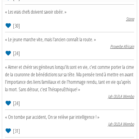
« Les vrais chefs doivent savoir obéir. »
Stone
[30]
« Le jeune marche vite, mais l'ancien connaît la route. »
Proverbe Africain
[24]
« Aimer et chérir ses géniteurs lorsqu'ils sont en vie, c'est comme porter la cime
de la couronne de bénédictions sur sa tête. Ma pensée tend à mettre en avant
l'importance des liens familiaux et de l'hommage rendu, tant en vie qu'après
la mort. Sans détour, c'est ThérapeuEthique! »
Jah OLELA Wembo
[24]
« On tombe par accident, On se relève par intelligence ! »
Jah OLELA Wembo
[31]