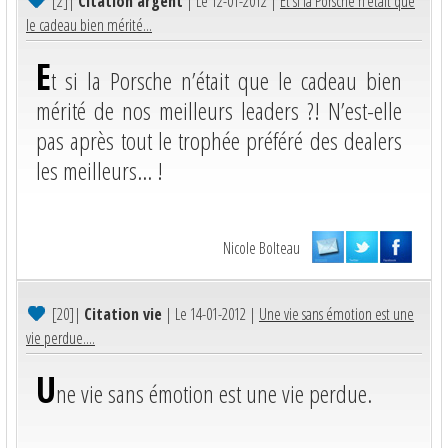
[2]
|
Citation argent
| Le 12-01-2012 |
Et si la Porsche n’était que
le cadeau bien mérité...
E
t si la Porsche n’était que le cadeau bien
mérité de nos meilleurs leaders ?! N’est-elle
pas après tout le trophée préféré des dealers
les meilleurs… !
Nicole Bolteau
[20]
|
Citation vie
| Le 14-01-2012 |
Une vie sans émotion est une
vie perdue....
U
ne vie sans émotion est une vie perdue.