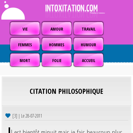
VIE
AMOUR
TRAVAIL
FEMMES
HOMMES
HUMOUR
MORT
FOLIE
ACCUEIL
CITATION PHILOSOPHIQUE
[3] | Le 28-07-2011
I
l est bientôt minuit mais je fais beaucoup plus