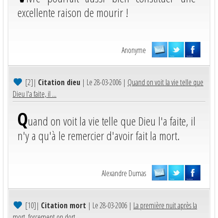
excellente raison de mourir !
Anonyme
[2]
|
Citation dieu
| Le 28-03-2006 |
Quand on voit la vie telle que
Dieu l'a faite, il ...
Q
uand on voit la vie telle que Dieu l'a faite, il
n'y a qu'à le remercier d'avoir fait la mort.
Alexandre Dumas
[10]
|
Citation mort
| Le 28-03-2006 |
La première nuit après la
mort, forcement on dort ...