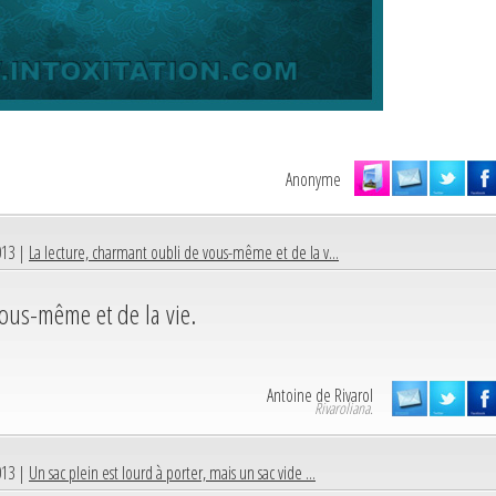
Anonyme
013 |
La lecture, charmant oubli de vous-même et de la v...
vous-même et de la vie.
Antoine de Rivarol
Rivaroliana.
013 |
Un sac plein est lourd à porter, mais un sac vide ...