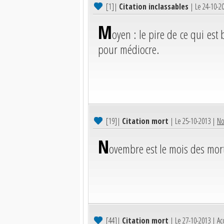
[1]
|
Citation inclassables
| Le 24-10-2
M
oyen : le pire de ce qui es
pour médiocre.
[19]
|
Citation mort
| Le 25-10-2013 |
No
N
ovembre est le mois des morts
[44]
|
Citation mort
| Le 27-10-2013 |
Ac