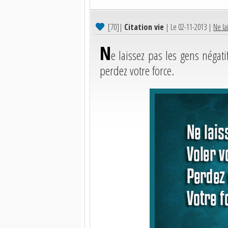
[70]
|
Citation vie
| Le 02-11-2013 |
Ne lai
N
e laissez pas les gens négati
perdez votre force.