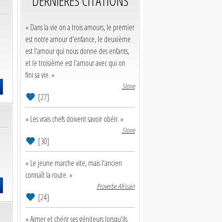
DERNIERES CITATIONS
« Dans la vie on a trois amours, le premier
est notre amour d'enfance, le deuxième
est l'amour qui nous donne des enfants,
et le troisième est l'amour avec qui on
fini sa vie. »
Stone
[27]
« Les vrais chefs doivent savoir obéir. »
Stone
[30]
« Le jeune marche vite, mais l'ancien
connaît la route. »
Proverbe Africain
[24]
« Aimer et chérir ses géniteurs lorsqu'ils