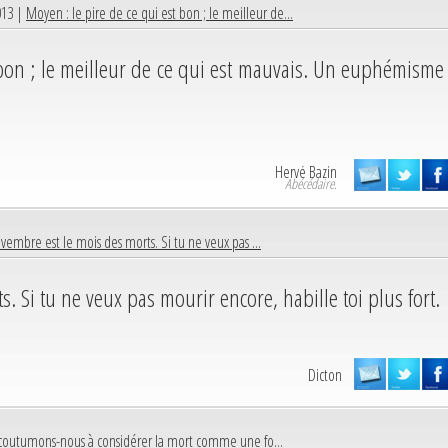
013 |
Moyen : le pire de ce qui est bon ; le meilleur de...
t bon ; le meilleur de ce qui est mauvais. Un euphémisme
Hervé Bazin
Abécédaire.
vembre est le mois des morts. Si tu ne veux pas ...
. Si tu ne veux pas mourir encore, habille toi plus fort.
Dicton
coutumons-nous à considérer la mort comme une fo...