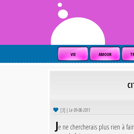
VIE
AMOUR
TR
C
[3] | Le 09-08-2011
J
e ne chercherais plus rien à faire