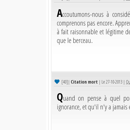
A
ccoutumons-nous à consid
comprenons pas encore. Appreno
à fait raisonnable et légitime
que le berceau.
[40]
|
Citation mort
| Le 27-10-2013 |
Qu
Q
uand on pense à quel poin
ignorance, et qu'il n'y a jamais 