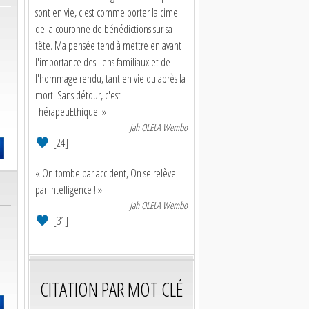
sont en vie, c'est comme porter la cime
de la couronne de bénédictions sur sa
tête. Ma pensée tend à mettre en avant
l'importance des liens familiaux et de
l'hommage rendu, tant en vie qu'après la
mort. Sans détour, c'est
ThérapeuEthique! »
Jah OLELA Wembo
[24]
« On tombe par accident, On se relève
par intelligence ! »
Jah OLELA Wembo
[31]
CITATION PAR MOT CLÉ