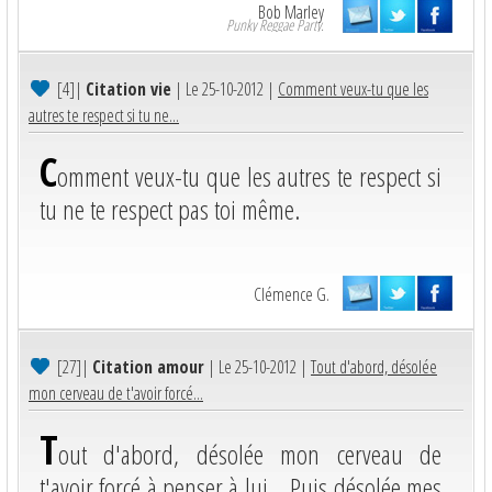
Bob Marley
Punky Reggae Party.
[4]
|
Citation vie
| Le 25-10-2012 |
Comment veux-tu que les
autres te respect si tu ne...
C
omment veux-tu que les autres te respect si
tu ne te respect pas toi même.
Clémence G.
[27]
|
Citation amour
| Le 25-10-2012 |
Tout d'abord, désolée
mon cerveau de t'avoir forcé...
T
out d'abord, désolée mon cerveau de
t'avoir forcé à penser à lui... Puis désolée mes