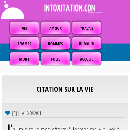
VIE
AMOUR
TRAVAIL
FEMMES
HOMMES
HUMOUR
MORT
FOLIE
ACCUEIL
CITATION SUR LA VIE
[3] | Le 10-08-2011
J'
ai mis tous mes efforts à former ma vie, voilà