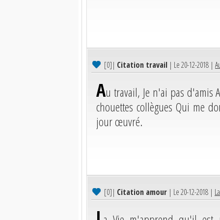
[0]
|
Citation travail
| Le 20-12-2018 |
Au
A
u travail, Je n'ai pas d'amis 
chouettes collègues Qui me do
jour œuvré.
[0]
|
Citation amour
| Le 20-12-2018 |
La
L
a Vie m'apprend qu'il est 