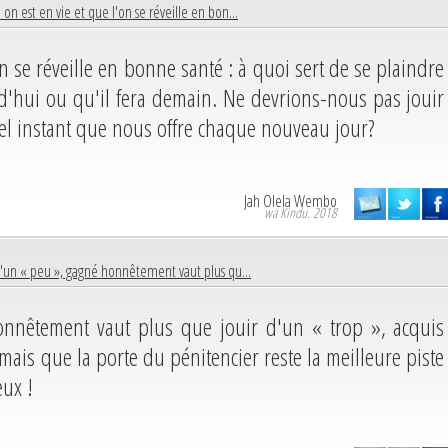
on est en vie et que l'on se réveille en bon...
n se réveille en bonne santé : à quoi sert de se plaindre
d'hui ou qu'il fera demain. Ne devrions-nous pas jouir
l instant que nous offre chaque nouveau jour?
Jah Olela Wembo
wa Kindu. 2018
d'un « peu », gagné honnêtement vaut plus qu...
onnêtement vaut plus que jouir d'un « trop », acquis
jamais que la porte du pénitencier reste la meilleure piste
eux !