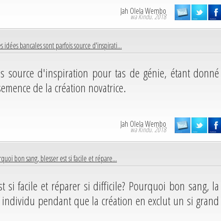
Jah Olela Wembo
wa Kindu. 2018
s idées bancales sont parfois source d'inspirati...
is source d'inspiration pour tas de génie, étant donné
 semence de la création novatrice.
Jah Olela Wembo
wa Kindu. 2018
quoi bon sang, blesser est si facile et répare...
 si facile et réparer si difficile? Pourquoi bon sang, la
t individu pendant que la création en exclut un si grand