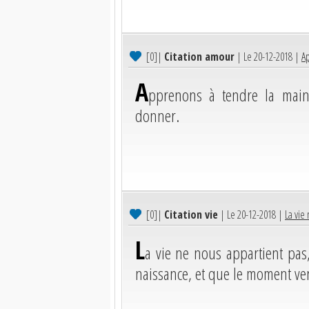
[0]
|
Citation amour
| Le 20-12-2018 |
Ap
A
pprenons à tendre la main
donner.
[0]
|
Citation vie
| Le 20-12-2018 |
La vie 
L
a vie ne nous appartient pas,
naissance, et que le moment ven