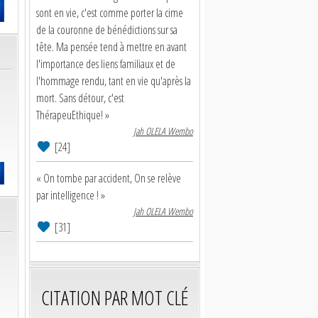
sont en vie, c'est comme porter la cime
de la couronne de bénédictions sur sa
tête. Ma pensée tend à mettre en avant
l'importance des liens familiaux et de
l'hommage rendu, tant en vie qu'après la
mort. Sans détour, c'est
ThérapeuEthique! »
Jah OLELA Wembo
[24]
« On tombe par accident, On se relève
par intelligence ! »
Jah OLELA Wembo
[31]
CITATION PAR MOT CLÉ