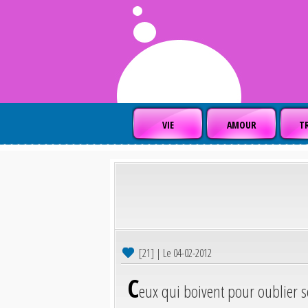
VIE
AMOUR
TR
[21] | Le 04-02-2012
C
eux qui boivent pour oublier s