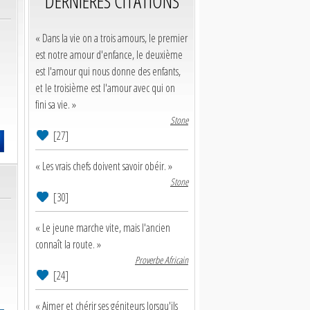
DERNIERES CITATIONS
« Dans la vie on a trois amours, le premier
est notre amour d'enfance, le deuxième
est l'amour qui nous donne des enfants,
et le troisième est l'amour avec qui on
fini sa vie. »
Stone
[27]
« Les vrais chefs doivent savoir obéir. »
Stone
[30]
« Le jeune marche vite, mais l'ancien
connaît la route. »
Proverbe Africain
[24]
« Aimer et chérir ses géniteurs lorsqu'ils