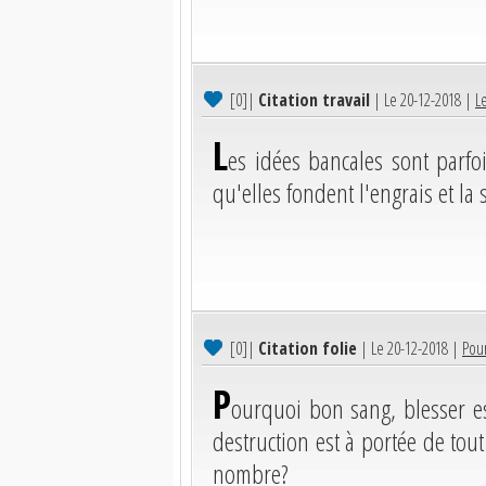
[0]
|
Citation travail
| Le 20-12-2018 |
Le
L
es idées bancales sont parfo
qu'elles fondent l'engrais et la
[0]
|
Citation folie
| Le 20-12-2018 |
Pour
P
ourquoi bon sang, blesser est
destruction est à portée de tou
nombre?