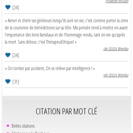
Proverbe Africain
[24]
« Aimer et chérir ses géniteurs lorsqu'ils sont en vie, c'est comme porter la cime
de la couronne de bénédictions sur sa tête. Ma pensée tend à mettre en avant
l'importance des liens familiaux et de l'hommage rendu, tant en vie qu'après
la mort. Sans détour, c'est ThérapeuEthique! »
Jah OLELA Wembo
[24]
« On tombe par accident, On se relève par intelligence ! »
Jah OLELA Wembo
[31]
CITATION PAR MOT CLÉ
Belles citations