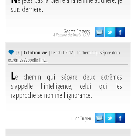
suis derrière.
George Brassens
A l'ombre des maris. 1972
[7]
|
Citation vie
| Le 10-11-2012 |
Le chemin qui sépare deux
extrêmes s'appelle l'int...
L
e chemin qui sépare deux extrêmes
s'appelle l'intelligence, celui qui les
rapproche se nomme l'ignorance.
Julien Truyen