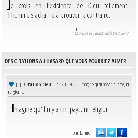
J
e crois en l’existence de Dieu tellement
l'homme s'acharne à prouver le contraire.
cheick
La preuve de l'existance de DIEU. 2013
DES CITATIONS AU HASARD QUE VOUS POURRIEZ AIMER
[6]
|
Citation dieu
| Le 07-11-2012 |
Imagine qu'il n'y ait ni pays, ni
religion....
I
magine qu'il n'y ait ni pays, ni religion.
John Lennon