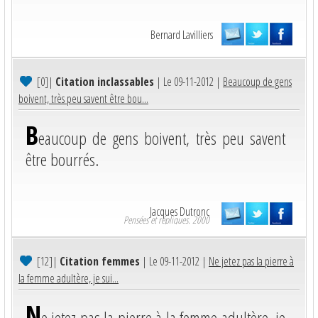
Bernard Lavilliers
[0]
|
Citation inclassables
| Le 09-11-2012 |
Beaucoup de gens
boivent, très peu savent être bou...
B
eaucoup de gens boivent, très peu savent
être bourrés.
Jacques Dutronc
Pensées et répliques. 2000
[12]
|
Citation femmes
| Le 09-11-2012 |
Ne jetez pas la pierre à
la femme adultère, je sui...
N
e jetez pas la pierre à la femme adultère, je