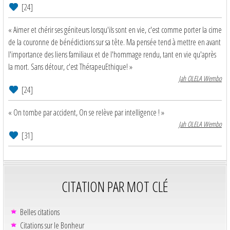
[24]
« Aimer et chérir ses géniteurs lorsqu'ils sont en vie, c'est comme porter la cime
de la couronne de bénédictions sur sa tête. Ma pensée tend à mettre en avant
l'importance des liens familiaux et de l'hommage rendu, tant en vie qu'après
la mort. Sans détour, c'est ThérapeuEthique! »
Jah OLELA Wembo
[24]
« On tombe par accident, On se relève par intelligence ! »
Jah OLELA Wembo
[31]
CITATION PAR MOT CLÉ
Belles citations
Citations sur le Bonheur