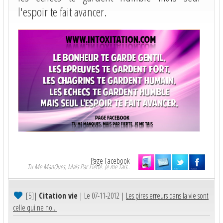
l'espoir te fait avancer.
Page Facebook
Tu Me ManQues, Mais Par Fierté. Je me Tais..
[5]
|
Citation vie
| Le 07-11-2012 |
Les pires erreurs dans la vie sont
celle qui ne no...