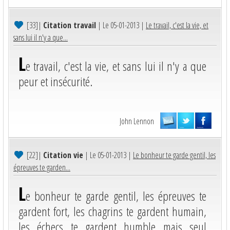
[33]
|
Citation travail
| Le 05-01-2013 |
Le travail, c'est la vie, et
sans lui il n'y a que...
L
e travail, c'est la vie, et sans lui il n'y a que
peur et insécurité.
John Lennon
[22]
|
Citation vie
| Le 05-01-2013 |
Le bonheur te garde gentil, les
épreuves te garden...
L
e bonheur te garde gentil, les épreuves te
gardent fort, les chagrins te gardent humain,
les échecs te gardent humble mais seul