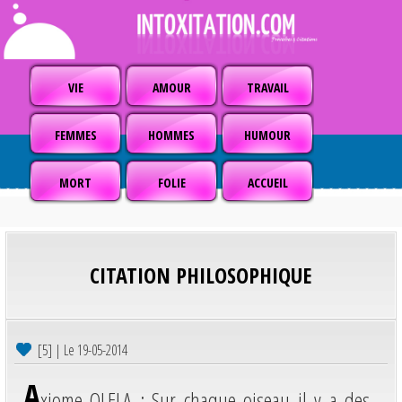
VIE
AMOUR
TRAVAIL
FEMMES
HOMMES
HUMOUR
MORT
FOLIE
ACCUEIL
CITATION PHILOSOPHIQUE
[5] | Le 19-05-2014
A
xiome OLELA : Sur chaque oiseau il y a des