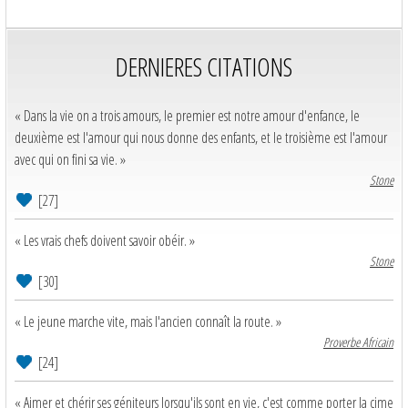
DERNIERES CITATIONS
« Dans la vie on a trois amours, le premier est notre amour d'enfance, le
deuxième est l'amour qui nous donne des enfants, et le troisième est l'amour
avec qui on fini sa vie. »
Stone
[27]
« Les vrais chefs doivent savoir obéir. »
Stone
[30]
« Le jeune marche vite, mais l'ancien connaît la route. »
Proverbe Africain
[24]
« Aimer et chérir ses géniteurs lorsqu'ils sont en vie, c'est comme porter la cime