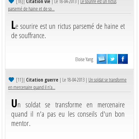
[18]
|
Citation vie
| Le 18-04-2013 |
Le sourire est un rictus
parsemé de haine et de so...
L
e sourire est un rictus parsemé de haine et
de souffrance.
Eloïse Yang
[11]
|
Citation guerre
| Le 18-04-2013 |
Un soldat se transforme
en mercenaire quand il n'a...
U
n soldat se transforme en mercenaire
quand il n'a pas eu les conseils d'un bon
mentor.