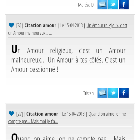
Maréva D
[8]
|
Citation amour
| Le 15-04-2013 |
Un Amour religieux, c'est
un Amour malheureux... ...
U
n Amour religieux, c'est un Amour
malheureux... Un Amour à tes côtés, C'est un
Amour passionné !
Tristan
[27]
|
Citation amour
| Le 18-04-2013 |
Quand on aime, on ne
compte pas... Mais moi je t'a...
Q
uand on aime, on ne compte pas... Mais