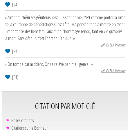
[24]
« Aimer et chérir ses géniteurs lorsqu'ils sont en vie, c'est comme porter la cime
de la couronne de bénédictions sur sa tête. Ma pensée tend à mettre en avant
l'importance des liens familiaux et de l'hommage rendu, tant en vie qu'après
la mort. Sans détour, c'est ThérapeuEthique! »
Jah OLELA Wembo
[24]
« On tombe par accident, On se relève par intelligence ! »
Jah OLELA Wembo
[31]
CITATION PAR MOT CLÉ
Belles citations
Citations sur le Bonheur