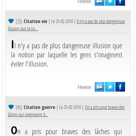
Fénelon
[3]
|
Citation vie
| Le 25-02-2010 |
Il n'y a pas de plus dangereuse
illusion que la no...
I
l n'y a pas de plus dangereuse illusion que
la notion par laquelle les gens s'imaginent
éviter l'illusion.
Fénelon
[4]
|
Citation guerre
| Le 25-02-2010 |
On a pris pour braves des
lâches qui craignaient d...
O
n a pris pour braves des lâches qui