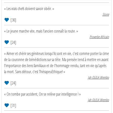
« Les vrais chefs doivent savoir obéir. »
Stone
[30]
« Le jeune marche vite, mais l'ancien connaît la route. »
Proverbe Africain
[24]
« Aimer et chérir ses géniteurs lorsqu'ils sont en vie, c'est comme porter la cime
de la couronne de bénédictions sur sa tête. Ma pensée tend à mettre en avant
l'importance des liens familiaux et de l'hommage rendu, tant en vie qu'après
la mort. Sans détour, c'est ThérapeuEthique! »
Jah OLELA Wembo
[24]
« On tombe par accident, On se relève par intelligence ! »
Jah OLELA Wembo
[31]