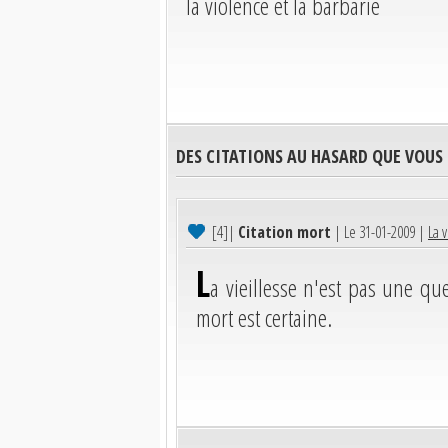
la violence et la barbarie
DES CITATIONS AU HASARD QUE VOUS
[4]
|
Citation mort
| Le 31-01-2009 |
La v
L
a vieillesse n'est pas une qu
mort est certaine.