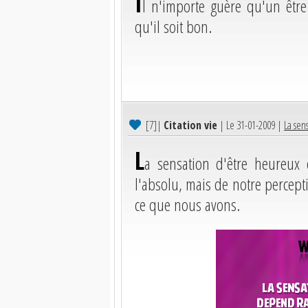
I
l n'importe guère qu'un être
qu'il soit bon.
[7]
|
Citation vie
| Le 31-01-2009 |
La sen
L
a sensation d'être heureux
l'absolu, mais de notre percepti
ce que nous avons.