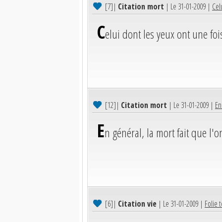
[7]
|
Citation mort
| Le 31-01-2009 |
Cel
C
elui dont les yeux ont une foi
[12]
|
Citation mort
| Le 31-01-2009 |
En
E
n général, la mort fait que l'on
[6]
|
Citation vie
| Le 31-01-2009 |
Folie t