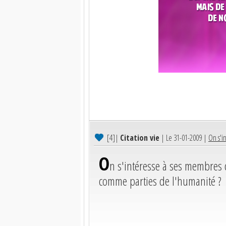
[4]
|
Citation vie
| Le 31-01-2009 |
On s'i
O
n s'intéresse à ses membres
comme parties de l'humanité ?