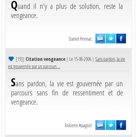
Q
uand il n'y a plus de solution, reste la
vengeance.
Daniel Pennac
[19]
|
Citation vengeance
| Le 15-08-2006 |
Sans pardon, la vie
est gouvernée par un parcours ...
S
ans pardon, la vie est gouvernée par un
parcours sans fin de ressentiment et de
vengeance.
Roberto Assagioli