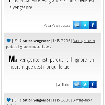
lus la patience est grande et plus belle est
la vengeance.
Massa Makan Diabaté
[16]
|
Citation vengeance
| Le 15-08-2006 |
Ma vengeance est
perdue s'il ignore en mourant que...
M
a vengeance est perdue s'il ignore en
mourant que c'est moi qui le tue.
Jean Racine
[10]
|
Citation vengeance
| Le 15-08-2006 |
Les vengeances