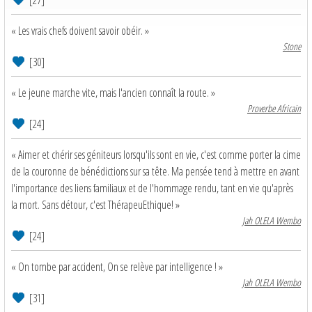
« Les vrais chefs doivent savoir obéir. »
Stone
[30]
« Le jeune marche vite, mais l'ancien connaît la route. »
Proverbe Africain
[24]
« Aimer et chérir ses géniteurs lorsqu'ils sont en vie, c'est comme porter la cime
de la couronne de bénédictions sur sa tête. Ma pensée tend à mettre en avant
l'importance des liens familiaux et de l'hommage rendu, tant en vie qu'après
la mort. Sans détour, c'est ThérapeuEthique! »
Jah OLELA Wembo
[24]
« On tombe par accident, On se relève par intelligence ! »
Jah OLELA Wembo
[31]