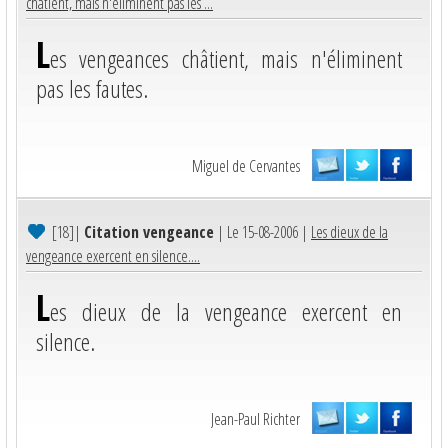
châtient, mais n'éliminent pas les ...
L
es vengeances châtient, mais n'éliminent
pas les fautes.
Miguel de Cervantes
[18]
|
Citation vengeance
| Le 15-08-2006 |
Les dieux de la
vengeance exercent en silence....
L
es dieux de la vengeance exercent en
silence.
Jean-Paul Richter