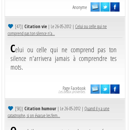
Anonyme
[47]
|
Citation vie
| Le 26-05-2012 |
Celui ou celle qui ne
comprend pas ton silence n'a...
C
elui ou celle qui ne comprend pas ton
silence n'arrivera jamais à comprendre tes
mots.
Page Facebook
Les.beaux.proverbes.
[58]
|
Citation humour
| Le 26-05-2012 |
Quand il y a une
catastrophe, si on évacue les fem...