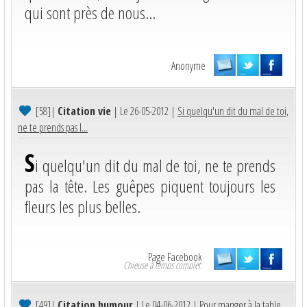
qui sont près de nous...
Anonyme
[58]
|
Citation vie
| Le 26-05-2012 |
Si quelqu'un dit du mal de toi,
ne te prends pas l...
S
i quelqu'un dit du mal de toi, ne te prends
pas la tête. Les guêpes piquent toujours les
fleurs les plus belles.
Page Facebook
Chieuse à temps complet.
[49]
|
Citation humour
| Le 04-06-2012 |
Pour manger à la table