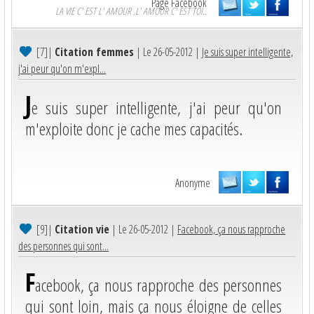
Page Facebook
LA VIE C' EST L' AMOUR ,L' AMOUR C' EST TOI..
[7]
|
Citation femmes
| Le 26-05-2012 |
Je suis super intelligente,
j'ai peur qu'on m'expl...
J
e suis super intelligente, j'ai peur qu'on
m'exploite donc je cache mes capacités.
Anonyme
[9]
|
Citation vie
| Le 26-05-2012 |
Facebook, ça nous rapproche
des personnes qui sont...
F
acebook, ça nous rapproche des personnes
qui sont loin, mais ça nous éloigne de celles