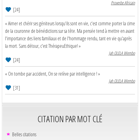
Proverbe Africain
[24]
« Aimer et chérir ses géniteurs lorsqu'ils sont en vie, c'est comme porter la cime
de la couronne de bénédictions sur sa tête. Ma pensée tend à mettre en avant
l'importance des liens familiaux et de l'hommage rendu, tant en vie qu'après
la mort. Sans détour, c'est ThérapeuEthique! »
Jah OLELA Wembo
[24]
« On tombe par accident, On se relève par intelligence ! »
Jah OLELA Wembo
[31]
CITATION PAR MOT CLÉ
Belles citations