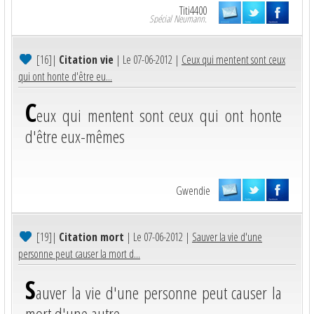
Titi4400
Spécial Neumann.
[16]
|
Citation vie
| Le 07-06-2012 |
Ceux qui mentent sont ceux
qui ont honte d'être eu...
C
eux qui mentent sont ceux qui ont honte
d'être eux-mêmes
Gwendie
[19]
|
Citation mort
| Le 07-06-2012 |
Sauver la vie d'une
personne peut causer la mort d...
S
auver la vie d'une personne peut causer la
mort d'une autre