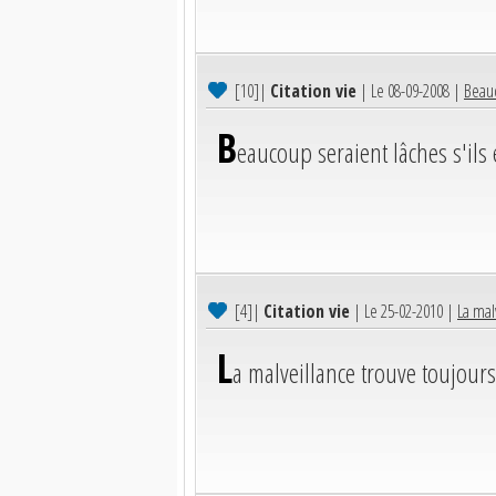
[10]
|
Citation vie
| Le 08-09-2008 |
Beauc
B
eaucoup seraient lâches s'ils 
[4]
|
Citation vie
| Le 25-02-2010 |
La mal
L
a malveillance trouve toujour