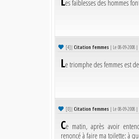
L
es faiblesses des hommes font
[4]
|
Citation femmes
| Le 08-09-2008 |
L
e triomphe des femmes est de n
[0]
|
Citation femmes
| Le 08-09-2008 |
C
e matin, après avoir entend
renoncé à faire ma toilette: à q