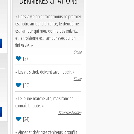
DERNIERES CITATIONS
« Dans la vie on a trois amours, le premier
est notre amour d'enfance, le deuxième
est l'amour qui nous donne des enfants,
et le troisième est l'amour avec qui on
fini sa vie. »
Stone
[27]
« Les vrais chefs doivent savoir obéir. »
Stone
[30]
« Le jeune marche vite, mais l'ancien
connaît la route. »
Proverbe Africain
[24]
« Aimer et chérir ses géniteurs lorsqu'ils