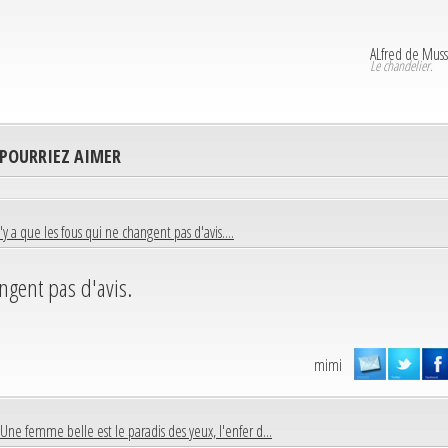
ALfred de Mus
Le chandelier.
 POURRIEZ AIMER
n'y a que les fous qui ne changent pas d'avis....
ngent pas d'avis.
mimi
Une femme belle est le paradis des yeux, l'enfer d...