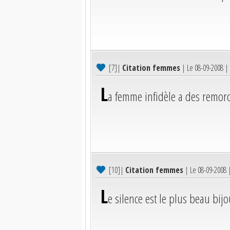
[7]
|
Citation femmes
| Le 08-09-2008 |
L
a femme infidèle a des remord
[10]
|
Citation femmes
| Le 08-09-2008
L
e silence est le plus beau bij