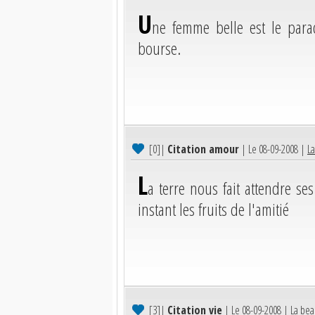
U
ne femme belle est le parad
bourse.
[0]
|
Citation amour
| Le 08-09-2008 |
La
L
a terre nous fait attendre s
instant les fruits de l'amitié
[3]
|
Citation vie
| Le 08-09-2008 |
La bea