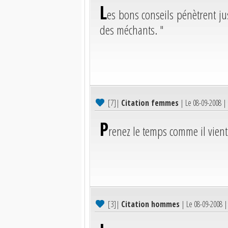
L
es bons conseils pénètrent jus
des méchants. "
[7]
|
Citation femmes
| Le 08-09-2008 |
P
renez le temps comme il vient
[3]
|
Citation hommes
| Le 08-09-2008 