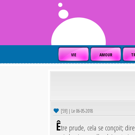
VIE
AMOUR
TR
[59] | Le 06-05-2018
Ê
tre prude, cela se conçoit; dir