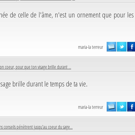
née de celle de l'âme, n'est un ornement que pour les
maria-la terreur
ton coeur, pour que ton visage brille durant ...
sage brille durant le temps de ta vie.
maria-la terreur
ns conseils pénètrent jusqu'au coeur du sage...