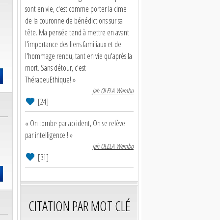
sont en vie, c'est comme porter la cime
de la couronne de bénédictions sur sa
tête. Ma pensée tend à mettre en avant
l'importance des liens familiaux et de
l'hommage rendu, tant en vie qu'après la
mort. Sans détour, c'est
ThérapeuEthique! »
Jah OLELA Wembo
[24]
« On tombe par accident, On se relève
par intelligence ! »
Jah OLELA Wembo
[31]
CITATION PAR MOT CLÉ