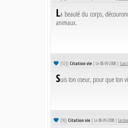
L
a beauté du corps, découron
animaux.
[12]
|
Citation vie
| Le 08-09-2008 |
Suis 
S
uis ton coeur, pour que ton vi
[9]
|
Citation vie
| Le 08-09-2008 |
Les bo