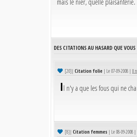
mais le nier, quelle plaisanterie.
DES CITATIONS AU HASARD QUE VOUS
[20]
|
Citation folie
| Le 07-09-2008 |
Il 
I
l n'y a que les fous qui ne cha
[8]
|
Citation femmes
| Le 08-09-2008 |