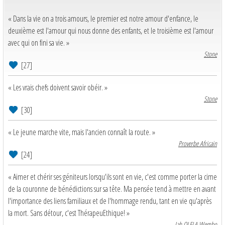
« Dans la vie on a trois amours, le premier est notre amour d'enfance, le
deuxième est l'amour qui nous donne des enfants, et le troisième est l'amour
avec qui on fini sa vie. »
Stone
[27]
« Les vrais chefs doivent savoir obéir. »
Stone
[30]
« Le jeune marche vite, mais l'ancien connaît la route. »
Proverbe Africain
[24]
« Aimer et chérir ses géniteurs lorsqu'ils sont en vie, c'est comme porter la cime
de la couronne de bénédictions sur sa tête. Ma pensée tend à mettre en avant
l'importance des liens familiaux et de l'hommage rendu, tant en vie qu'après
la mort. Sans détour, c'est ThérapeuEthique! »
Jah OLELA Wembo