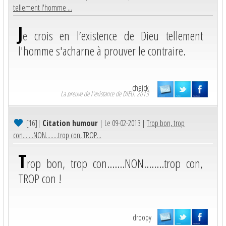
tellement l'homme ...
J
e crois en l’existence de Dieu tellement
l'homme s'acharne à prouver le contraire.
cheick
La preuve de l'existance de DIEU. 2013
[16]
|
Citation humour
| Le 09-02-2013 |
Trop bon, trop
con.......NON........trop con, TROP...
T
rop bon, trop con.......NON........trop con,
TROP con !
droopy