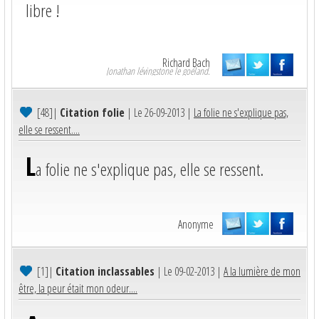
libre !
Richard Bach
Jonathan lévingstone le goéland.
[48]
|
Citation folie
| Le 26-09-2013 |
La folie ne s'explique pas,
elle se ressent....
L
a folie ne s'explique pas, elle se ressent.
Anonyme
[1]
|
Citation inclassables
| Le 09-02-2013 |
A la lumière de mon
être, la peur était mon odeur....