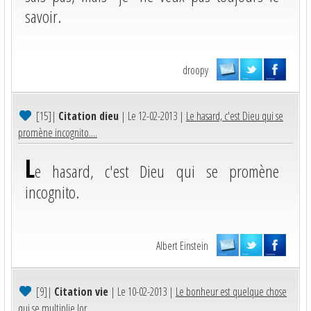
savoir.
droopy
[15]
|
Citation dieu
| Le 12-02-2013 |
Le hasard, c'est Dieu qui se
promène incognito....
L
e hasard, c'est Dieu qui se promène
incognito.
Albert Einstein
[9]
|
Citation vie
| Le 10-02-2013 |
Le bonheur est quelque chose
qui se multiplie lor...