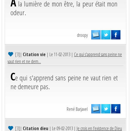
A
la lumière de mon être, la peur était mon
odeur.
droopy
[3]
|
Citation vie
| Le 11-02-2013 |
Ce qui s'apprend sans peine ne
vaut rien et ne dem...
C
e qui s'apprend sans peine ne vaut rien et
ne demeure pas.
René Barjavel
[3]
|
Citation dieu
| Le 09-02-2013 |
Je crois en l’existence de Dieu