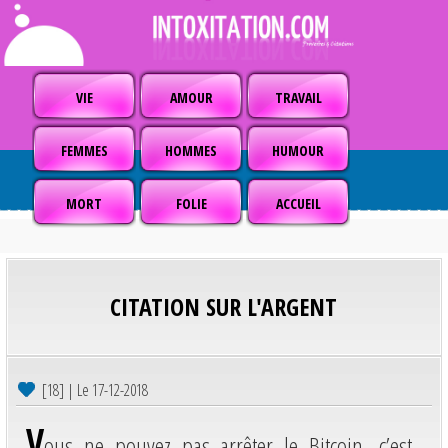
VIE
AMOUR
TRAVAIL
FEMMES
HOMMES
HUMOUR
MORT
FOLIE
ACCUEIL
CITATION SUR L'ARGENT
[18] | Le 17-12-2018
V
ous ne pouvez pas arrêter le Bitcoin, c’est