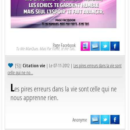
Page Facebook
Tu Me ManQues, Mais Par Fierté. Je me Tais..
[5]
|
Citation vie
| Le 07-11-2012 |
Les pires erreurs dans la vie sont
celle qui ne no...
L
es pires erreurs dans la vie sont celle qui ne
nous apprenne rien.
Anonyme