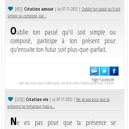
[45]
|
Citation amour
| Le 07-11-2012 |
Oublie ton passé qu'il soit
simple ou composé, par...
O
ublie ton passé qu'il soit simple ou
composé, participe à ton présent pour
qu'ensuite ton futur soit plus-que-parfait.
Page Facebook
tant que mon coeur battra pour me faire vivre il battra aussi pour t'aimer.
[220]
|
Citation vie
| Le 07-11-2012 |
Ne vis pas pour que ta
présence se remarque mais p...
N
e vis pas pour que ta présence se