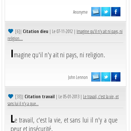
Anonyme
[6]
|
Citation dieu
| Le 07-11-2012 |
Imagine qu'il n'y ait ni pays, ni
religion....
I
magine qu'il n'y ait ni pays, ni religion.
John Lennon
[33]
|
Citation travail
| Le 05-01-2013 |
Le travail, c'est la vie, et
sans lui il n'y a que...
L
e travail, c'est la vie, et sans lui il n'y a que
peur et insécurité.