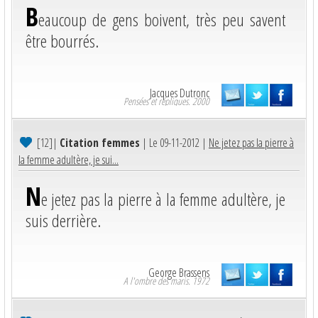
B
eaucoup de gens boivent, très peu savent
être bourrés.
Jacques Dutronc
Pensées et répliques. 2000
[12]
|
Citation femmes
| Le 09-11-2012 |
Ne jetez pas la pierre à
la femme adultère, je sui...
N
e jetez pas la pierre à la femme adultère, je
suis derrière.
George Brassens
A l'ombre des maris. 1972