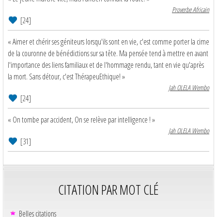
Proverbe Africain
[24]
« Aimer et chérir ses géniteurs lorsqu'ils sont en vie, c'est comme porter la cime
de la couronne de bénédictions sur sa tête. Ma pensée tend à mettre en avant
l'importance des liens familiaux et de l'hommage rendu, tant en vie qu'après
la mort. Sans détour, c'est ThérapeuEthique! »
Jah OLELA Wembo
[24]
« On tombe par accident, On se relève par intelligence ! »
Jah OLELA Wembo
[31]
CITATION PAR MOT CLÉ
Belles citations