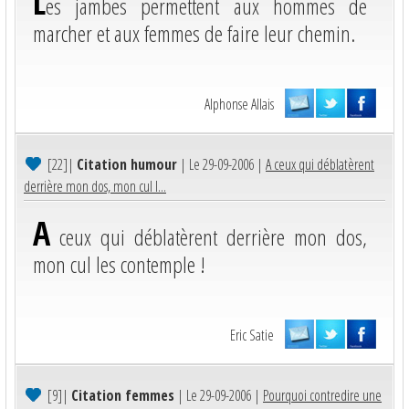
L
es jambes permettent aux hommes de
marcher et aux femmes de faire leur chemin.
Alphonse Allais
[22]
|
Citation humour
| Le 29-09-2006 |
A ceux qui déblatèrent
derrière mon dos, mon cul l...
A
ceux qui déblatèrent derrière mon dos,
mon cul les contemple !
Eric Satie
[9]
|
Citation femmes
| Le 29-09-2006 |
Pourquoi contredire une