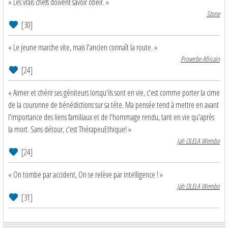
« Les vrais chefs doivent savoir obéir. »
Stone
[30]
« Le jeune marche vite, mais l'ancien connaît la route. »
Proverbe Africain
[24]
« Aimer et chérir ses géniteurs lorsqu'ils sont en vie, c'est comme porter la cime
de la couronne de bénédictions sur sa tête. Ma pensée tend à mettre en avant
l'importance des liens familiaux et de l'hommage rendu, tant en vie qu'après
la mort. Sans détour, c'est ThérapeuEthique! »
Jah OLELA Wembo
[24]
« On tombe par accident, On se relève par intelligence ! »
Jah OLELA Wembo
[31]