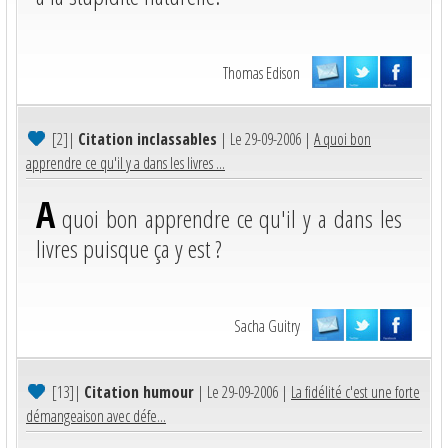
Thomas Edison
[2]
|
Citation inclassables
| Le 29-09-2006 |
A quoi bon
apprendre ce qu'il y a dans les livres ...
A
quoi bon apprendre ce qu'il y a dans les
livres puisque ça y est ?
Sacha Guitry
[13]
|
Citation humour
| Le 29-09-2006 |
La fidélité c'est une forte
démangeaison avec défe...