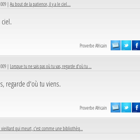
2009 |
Au bout de la patience, il y a le ciel....
 ciel.
Proverbe Africain
2009 |
Lorsque tu ne sais pas où tu vas, regarde d'où tu ...
s, regarde d'où tu viens.
Proverbe Africain
 vieillard qui meurt, c'est comme une bibliothèq...