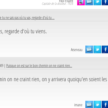
Paul Eluard
Capitale de la douleur. 1926
 tu ne sais pas où tu vas, regarde d'où tu ...
s, regarde d'où tu viens.
Arseneau
009 |
Puisque on est sur le bon chemin on ne craint rien...
in on ne craint rien, on y arrivera quoiqu'en soient les
imane