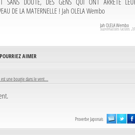
NT SANS DOUTE, DES GENS QUI ONT ARRÊTÉ LEU
EAU DE LA MATERNELLE ! Jah OLELA Wembo
Jah OLELA Wembo
suprémacistes racistes. 2
 POURRIEZ AIMER
e est une bougie dans le vent....
ent.
Proverbe Japonais