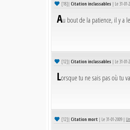
[18]
|
Citation inclassables
| Le 31-01-
A
u bout de la patience, il y a le
[12]
|
Citation inclassables
| Le 31-01-
L
orsque tu ne sais pas où tu va
[12]
|
Citation mort
| Le 31-01-2009 |
Un