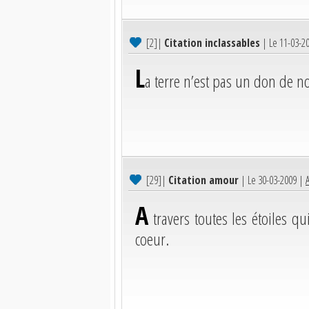
[2]
|
Citation inclassables
| Le 11-03-2
L
a terre n’est pas un don de no
[29]
|
Citation amour
| Le 30-03-2009 |
A
A
travers toutes les étoiles qu
coeur.