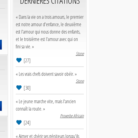
DERNIERES CITATIONS
« Dans la vie on a trois amours, le premier
est notre amour d'enfance, le deuxième
est l'amour qui nous donne des enfants,
et le troisième est l'amour avec qui on
fini sa vie. »
Stone
[27]
« Les vrais chefs doivent savoir obéir. »
Stone
[30]
« Le jeune marche vite, mais l'ancien
connaît la route. »
Proverbe Africain
[24]
« Aimer et chérir ses géniteurs lorsqu'ils