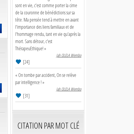
sont en vie, c'est comme porter la cime
de la couronne de bénédictions sur sa
tête. Ma pensée tend à mettre en avant
l'importance des liens familiaux et de
l'hommage rendu, tant en vie qu'après la
mort. Sans détour, c'est
ThérapeuEthique! »
Jah OLELA Wembo
[24]
« On tombe par accident, On se relève
par intelligence ! »
Jah OLELA Wembo
[31]
CITATION PAR MOT CLÉ