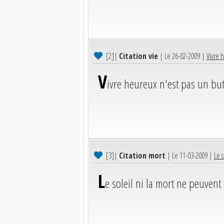
[2]
|
Citation vie
| Le 26-02-2009 |
Vivre 
V
ivre heureux n'est pas un bu
[3]
|
Citation mort
| Le 11-03-2009 |
Le 
L
e soleil ni la mort ne peuvent