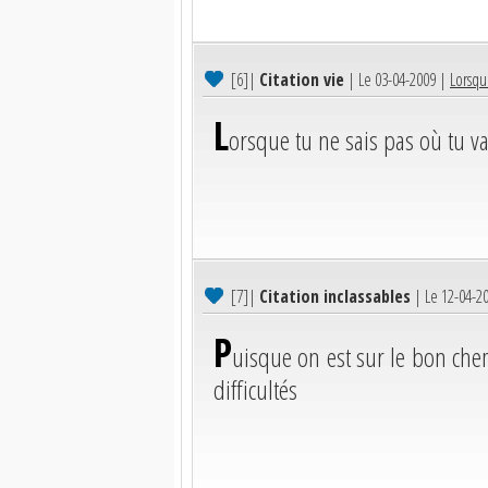
[6]
|
Citation vie
| Le 03-04-2009 |
Lorsque
L
orsque tu ne sais pas où tu va
[7]
|
Citation inclassables
| Le 12-04-2
P
uisque on est sur le bon chem
difficultés