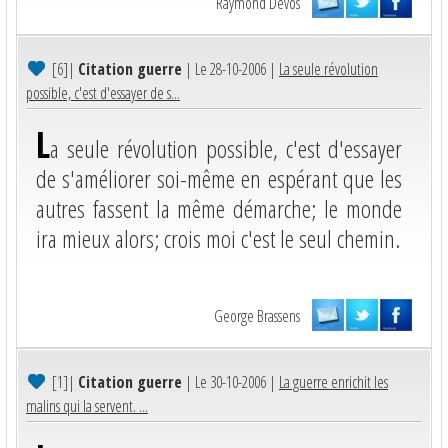
Raymond Devos
[6]
|
Citation guerre
| Le 28-10-2006 |
La seule révolution
possible, c'est d'essayer de s...
L
a seule révolution possible, c'est d'essayer
de s'améliorer soi-même en espérant que les
autres fassent la même démarche; le monde
ira mieux alors; crois moi c'est le seul chemin.
George Brassens
[1]
|
Citation guerre
| Le 30-10-2006 |
La guerre enrichit les
malins qui la servent. ...