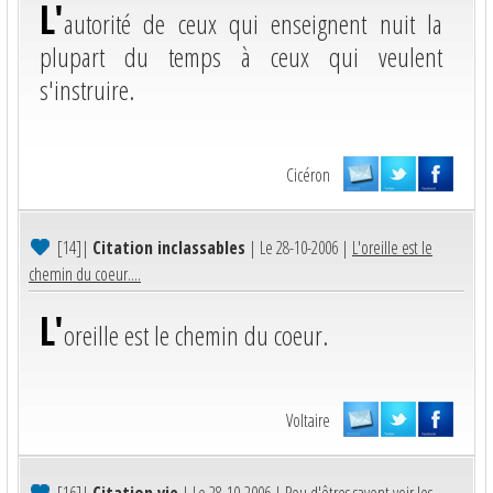
L'
autorité de ceux qui enseignent nuit la
plupart du temps à ceux qui veulent
s'instruire.
Cicéron
[14]
|
Citation inclassables
| Le 28-10-2006 |
L'oreille est le
chemin du coeur....
L'
oreille est le chemin du coeur.
Voltaire
[16]
|
Citation vie
| Le 28-10-2006 |
Peu d'êtres savent voir les