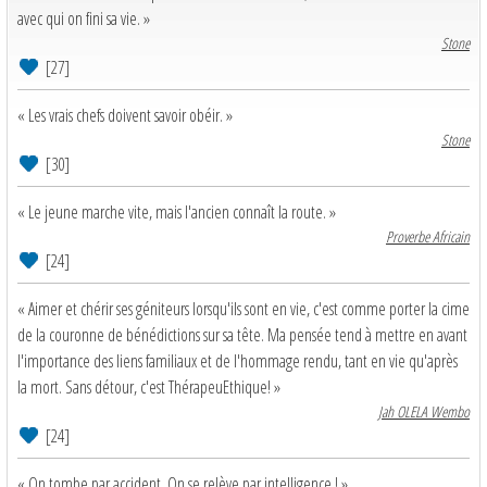
avec qui on fini sa vie. »
Stone
[27]
« Les vrais chefs doivent savoir obéir. »
Stone
[30]
« Le jeune marche vite, mais l'ancien connaît la route. »
Proverbe Africain
[24]
« Aimer et chérir ses géniteurs lorsqu'ils sont en vie, c'est comme porter la cime
de la couronne de bénédictions sur sa tête. Ma pensée tend à mettre en avant
l'importance des liens familiaux et de l'hommage rendu, tant en vie qu'après
la mort. Sans détour, c'est ThérapeuEthique! »
Jah OLELA Wembo
[24]
« On tombe par accident, On se relève par intelligence ! »