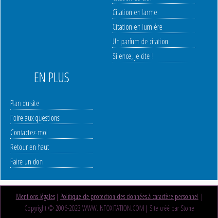
Citation en larme
Citation en lumière
Un parfum de citation
Silence, je cite !
EN PLUS
Plan du site
Foire aux questions
Contactez-moi
Retour en haut
Faire un don
Mentions légales
|
Politique de protection des données à caractère personnel
|
Copyright © 2006-2023 WWW.INTOXITATION.COM | Site créé par Stone