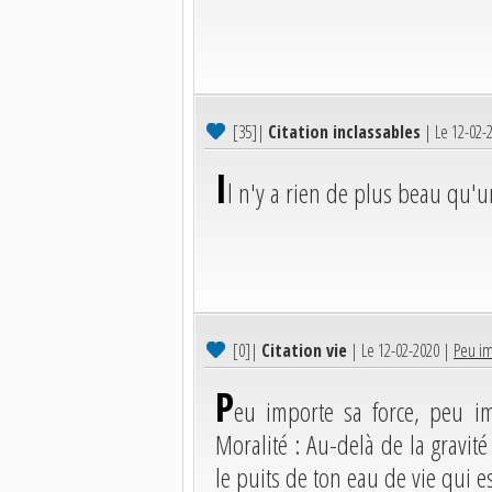
[35]
|
Citation inclassables
| Le 12-02-
I
l n'y a rien de plus beau qu'un
[0]
|
Citation vie
| Le 12-02-2020 |
Peu im
P
eu importe sa force, peu i
Moralité : Au-delà de la gravité
le puits de ton eau de vie qui est