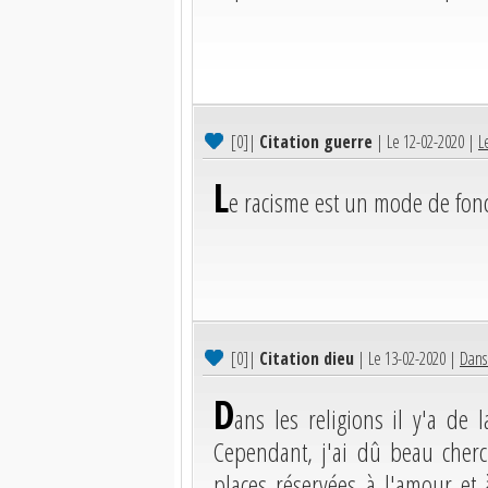
[0]
|
Citation guerre
| Le 12-02-2020 |
L
L
e racisme est un mode de fon
[0]
|
Citation dieu
| Le 13-02-2020 |
Dans 
D
ans les religions il y'a de 
Cependant, j'ai dû beau cherc
places réservées à l'amour et 