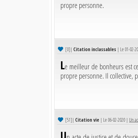
propre personne.
[0]
|
Citation inclassables
| Le 01-02-2
L
e meilleur de bonheurs est ce
propre personne. Il collective, p
[51]
|
Citation vie
| Le 06-02-2020 |
Un ac
U
n acte de justice et de dou