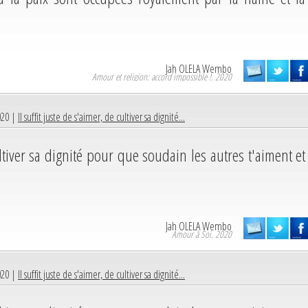
Jah OLELA Wembo
Amour et religion: accord impossible !. 2020
020 |
Il suffit juste de s'aimer, de cultiver sa dignité...
ultiver sa dignité pour que soudain les autres t'aiment et
Jah OLELA Wembo
Amour à Soi. 2020
020 |
Il suffit juste de s'aimer, de cultiver sa dignité...