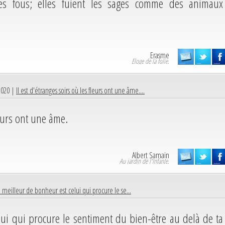
es fous; elles fuient les sages comme des animaux
Erasme
Eloge de la folie.
2020 |
Il est d'étranges soirs où les fleurs ont une âme....
leurs ont une âme.
Albert Samain
Au jardin de l'Infante.
 meilleur de bonheur est celui qui procure le se...
lui qui procure le sentiment du bien-être au delà de ta