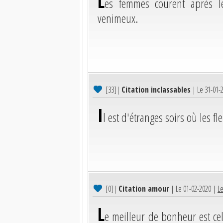
L
es femmes courent après l
venimeux.
[33]
|
Citation inclassables
| Le 31-01-
I
l est d'étranges soirs où les f
[0]
|
Citation amour
| Le 01-02-2020 |
Le
L
e meilleur de bonheur est ce