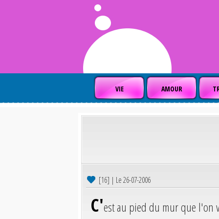
VIE
AMOUR
TR
[16] | Le 26-07-2006
C'
est au pied du mur que l'on v