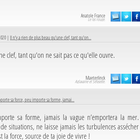
Anatole France
Le lys rouge.
2020 |
Il n'y a rien de plus beau qu'une clef, tant qu'on...
e clef, tant qu'on ne sait pas ce qu'elle ouvre.
Maeterlinck
Aglavaine et Sélysette.
porte sa force, peu importe sa forme, jamai...
mporte sa forme, jamais la vague n’emportera la mer.
 de situations, ne laisse jamais les turbulences assécher
 la force, source de ta joie de vivre !