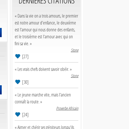
DERNIERES CITATIONS
« Dans la vie on a trois amours, le premier
est notre amour d'enfance, le deuxième
est l'amour qui nous donne des enfants,
et le troisième est l'amour avec qui on
fini sa vie. »
Stone
[27]
« Les vrais chefs doivent savoir obéir. »
Stone
[30]
« Le jeune marche vite, mais l'ancien
connaît la route. »
Proverbe Africain
[24]
« Aimer et chérir ses géniteurs lorsqu'ils