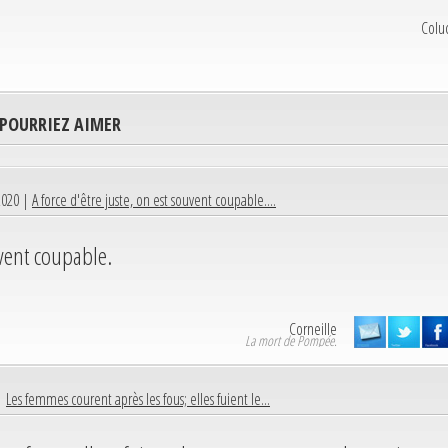
Colu
 POURRIEZ AIMER
2020 |
A force d'être juste, on est souvent coupable....
uvent coupable.
Corneille
La mort de Pompée.
 |
Les femmes courent après les fous; elles fuient le...