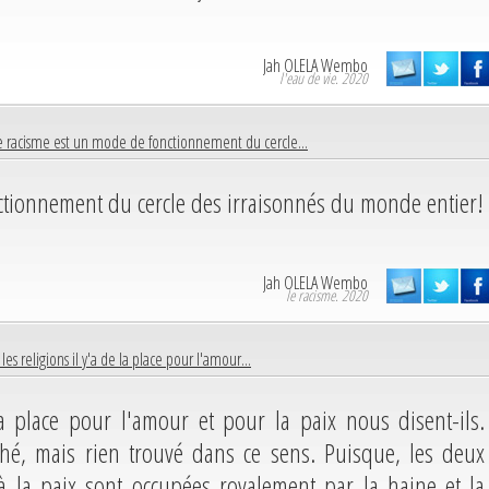
Jah OLELA Wembo
l'eau de vie. 2020
e racisme est un mode de fonctionnement du cercle...
ctionnement du cercle des irraisonnés du monde entier!
Jah OLELA Wembo
le racisme. 2020
les religions il y'a de la place pour l'amour...
la place pour l'amour et pour la paix nous disent-ils.
hé, mais rien trouvé dans ce sens. Puisque, les deux
à la paix sont occupées royalement par la haine et la