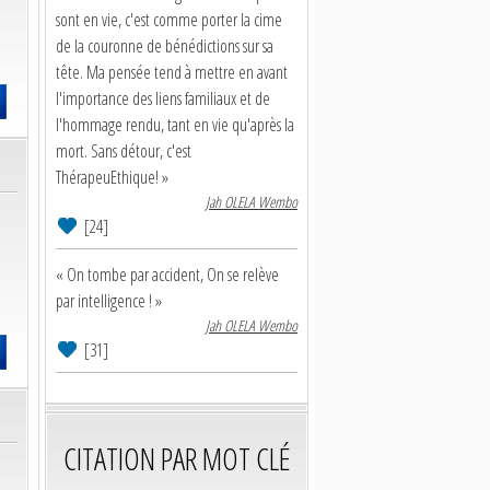
sont en vie, c'est comme porter la cime
de la couronne de bénédictions sur sa
tête. Ma pensée tend à mettre en avant
l'importance des liens familiaux et de
l'hommage rendu, tant en vie qu'après la
mort. Sans détour, c'est
ThérapeuEthique! »
Jah OLELA Wembo
[24]
« On tombe par accident, On se relève
par intelligence ! »
Jah OLELA Wembo
[31]
CITATION PAR MOT CLÉ