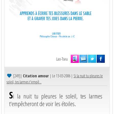
Lao-Tseu
[249]
|
Citation amour
| Le 13-03-2006 |
Si la nuit tu pleures le
soleil, tes larmes t'empê...
S
i la nuit tu pleures le soleil, tes larmes
t'empêcheront de voir les étoiles.