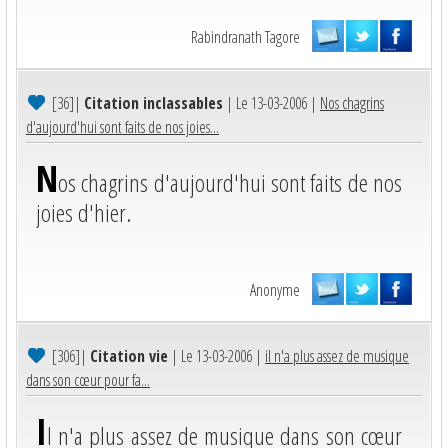
Rabindranath Tagore
[36]
|
Citation inclassables
| Le 13-03-2006 |
Nos chagrins
d'aujourd'hui sont faits de nos joies...
N
os chagrins d'aujourd'hui sont faits de nos
joies d'hier.
Anonyme
[306]
|
Citation vie
| Le 13-03-2006 |
il n'a plus assez de musique
dans son cœur pour fa...
I
l n'a plus assez de musique dans son cœur