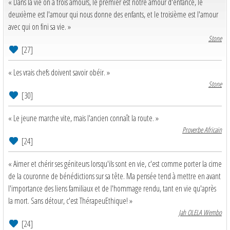
« Dans la vie on a trois amours, le premier est notre amour d'enfance, le
deuxième est l'amour qui nous donne des enfants, et le troisième est l'amour
avec qui on fini sa vie. »
Stone
[27]
« Les vrais chefs doivent savoir obéir. »
Stone
[30]
« Le jeune marche vite, mais l'ancien connaît la route. »
Proverbe Africain
[24]
« Aimer et chérir ses géniteurs lorsqu'ils sont en vie, c'est comme porter la cime
de la couronne de bénédictions sur sa tête. Ma pensée tend à mettre en avant
l'importance des liens familiaux et de l'hommage rendu, tant en vie qu'après
la mort. Sans détour, c'est ThérapeuEthique! »
Jah OLELA Wembo
[24]