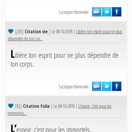
Szczepan Yamenski
[20]
|
Citation vie
| Le 04-10-2018 |
Libère ton esprit pour ne plus
dépendre de ton cor...
L
ibère ton esprit pour ne plus dépendre de
ton corps.
Szczepan Yamenski
[6]
|
Citation folie
| Le 04-10-2018 |
L’espoir, c’est pour les
immortels....
L’
espoir, c’est pour les immortels.