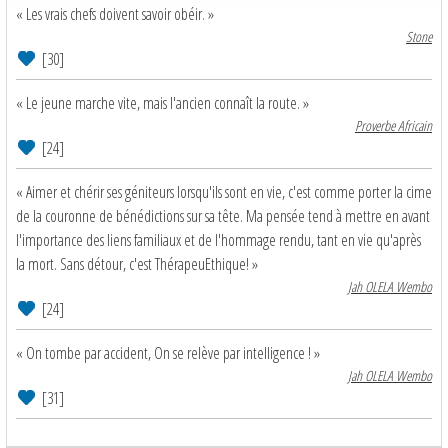
« Les vrais chefs doivent savoir obéir. »
Stone
[30]
« Le jeune marche vite, mais l'ancien connaît la route. »
Proverbe Africain
[24]
« Aimer et chérir ses géniteurs lorsqu'ils sont en vie, c'est comme porter la cime
de la couronne de bénédictions sur sa tête. Ma pensée tend à mettre en avant
l'importance des liens familiaux et de l'hommage rendu, tant en vie qu'après
la mort. Sans détour, c'est ThérapeuEthique! »
Jah OLELA Wembo
[24]
« On tombe par accident, On se relève par intelligence ! »
Jah OLELA Wembo
[31]