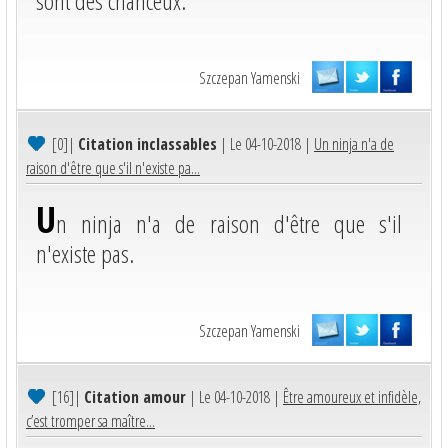
sont des chanceux.
Szczepan Yamenski
[0]
|
Citation inclassables
| Le 04-10-2018 |
Un ninja n'a de
raison d'être que s'il n'existe pa...
U
n ninja n'a de raison d'être que s'il
n'existe pas.
Szczepan Yamenski
[16]
|
Citation amour
| Le 04-10-2018 |
Être amoureux et infidèle,
c’est tromper sa maître...