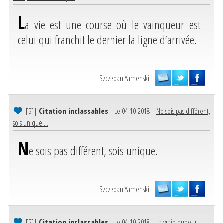
L
a vie est une course où le vainqueur est
celui qui franchit le dernier la ligne d’arrivée.
Szczepan Yamenski
[5]
|
Citation inclassables
| Le 04-10-2018 |
Ne sois pas différent,
sois unique....
N
e sois pas différent, sois unique.
Szczepan Yamenski
[5]
|
Citation inclassables
| Le 04-10-2018 |
La vraie pudeur,